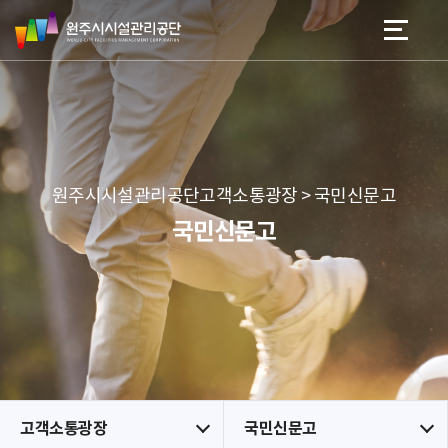
원
스
본문 바로가기
메뉴 바로가기
주
킵
시
네
시
비
설
게
관
이
리
션
공
원주시시설관리공단고객소통광장 > 국민신문고
단
국민신문고
고객소통광장
국민신문고