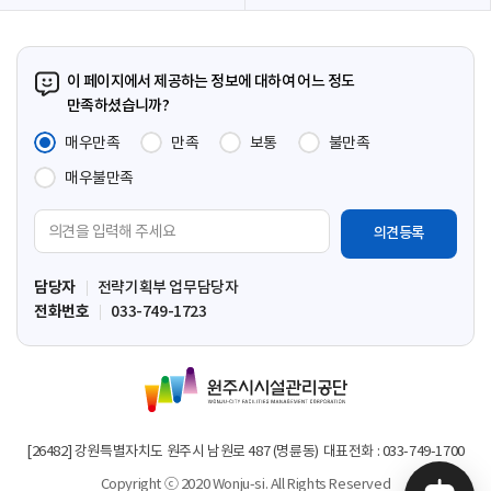
이 페이지에서 제공하는 정보에 대하여 어느 정도
만족하셨습니까?
매우만족
만족
보통
불만족
매우불만족
의
견
입
담당자
전략기획부 업무담당자
력
전화번호
033-749-1723
영
역
원
주
시
시
[26482] 강원특별자치도 원주시 남원로 487 (명륜동)
대표전화 : 033-749-1700
설
Copyright ⓒ 2020 Wonju-si. All Rights Reserved