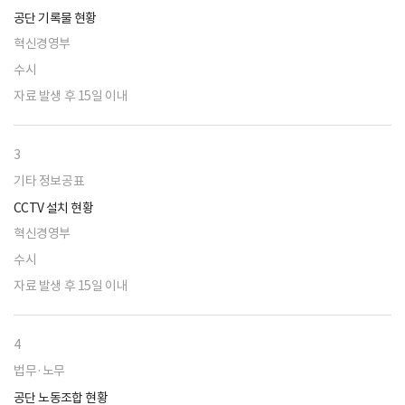
공단 기록물 현황
혁신경영부
수시
자료 발생 후 15일 이내
3
기타 정보공표
CCTV 설치 현황
혁신경영부
수시
자료 발생 후 15일 이내
4
법무·노무
공단 노동조합 현황