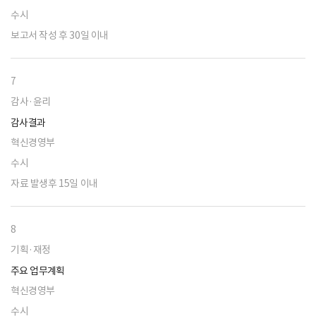
수시
보고서 작성 후 30일 이내
7
감사·윤리
감사결과
혁신경영부
수시
자료 발생후 15일 이내
8
기획·재정
주요 업무계획
혁신경영부
수시