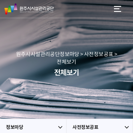
원
스
본문 바로가기
메뉴 바로가기
주
킵
시
네
시
비
설
게
관
이
리
션
공
원주시시설관리공단정보마당 > 사전정보공표 >
단
전체보기
전체보기
정보마당
사전정보공표