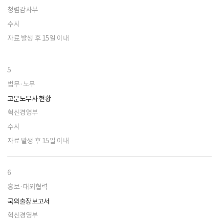
청렴감사부
수시
자료 발생 후 15일 이내
5
법무·노무
고문노무사 현황
혁신경영부
수시
자료 발생 후 15일 이내
6
홍보·대외협력
국외출장보고서
혁신경영부