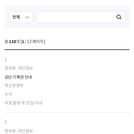
검
검
검색실행
색
색
조
영
건
역
총
118
개 [
1
/ 12 페이지]
선
택
1
정보화·개인정보
공단 기록관 안내
혁신경영부
수시
자료 발생 후 15일 이내
2
정보화·개인정보