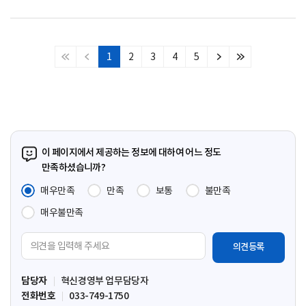
1
2
3
4
5
처
이
다
마
음
전
음
지
페
페
페
막
이
이
이
페
지
지
지
이
지
이 페이지에서 제공하는 정보에 대하여 어느 정도
만족하셨습니까?
매우만족
만족
보통
불만족
매우불만족
의
견
입
담당자
혁신경영부 업무담당자
력
전화번호
033-749-1750