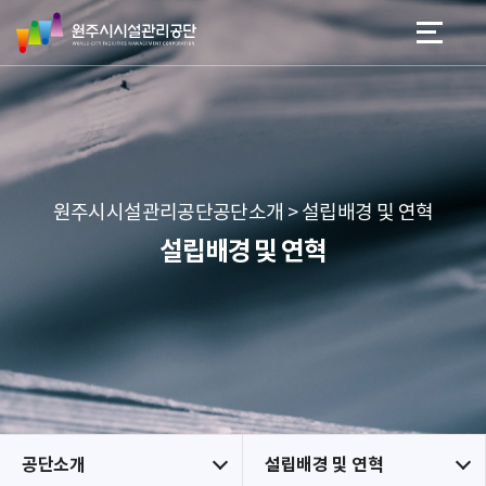
원
스
본문 바로가기
메뉴 바로가기
주
킵
시
네
시
비
설
게
관
이
리
션
공
원주시시설관리공단공단소개 > 설립배경 및 연혁
단
설립배경 및 연혁
공단소개
설립배경 및 연혁