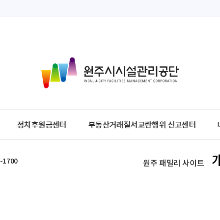
원
주
시
시
설
관
정치후원금센터
부동산거래질서교란행위 신고센터
리
공
단
-1700
원주 패밀리 사이트