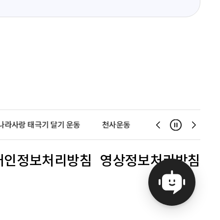
나라사랑 태극기 달기 운동
천사운동
불법스팸대응센터
일시정지
슬
슬
라
라
이
이
개인정보처리방침
영상정보처리방침
드
드
이
다
전
음
보
보
기
기