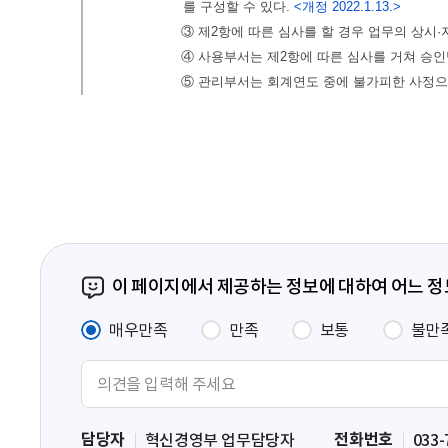
이 페이지에서 제공하는 정보에 대하여 어느 
매우만족
만족
보통
불만
의
견
입
담당자
전화번호
혁신경영부 업무담당자
033-
력