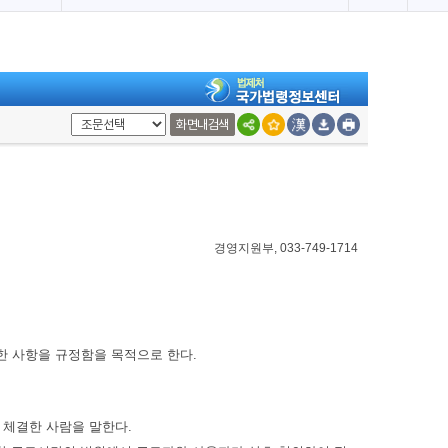
로
고
침