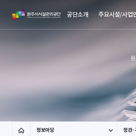
스
원
킵
공단소개
주요시설/사업
주
네
시
비
시
게
설
이
관
션
리
원
공
단
정보마당
정관·
홈