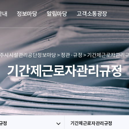
본문 바로가기
메뉴 바로가기
안내
정보마당
알림마당
고객소통광장
주시시설관리공단정보마당 > 정관·규정 > 기간제근로자관리
기간제근로자관리규정
규정
기간제근로자관리규정