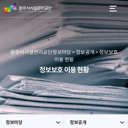
원
스
본문 바로가기
메뉴 바로가기
주
킵
시
네
시
비
설
게
관
이
리
션
공
원주시시설관리공단정보마당 > 정보공개 > 정보보호
단
이용 현황
정보보호 이용 현황
정보마당
정보공개