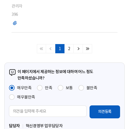
관리자
396
파
일
1
2
처
이
다
마
음
전
음
지
페
페
페
막
이
이
이
페
이 페이지에서 제공하는 정보에 대하여 어느 정도
지
지
지
이
만족하셨습니까?
지
매우만족
만족
보통
불만족
매우불만족
의
견
입
담당자
혁신경영부 업무담당자