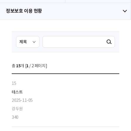
정보보호 이용 현황
검
검
검색실행
색
색
조
영
건
역
총
15
개 [
1
/ 2 페이지]
선
택
15
테스트
2025-11-05
강두원
340