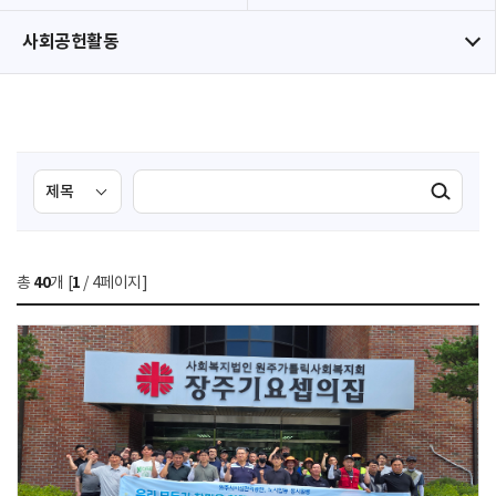
사회공헌활동
검
검
검색실행
색
색
조
영
건
역
총
40
개 [
1
/ 4페이지]
선
택