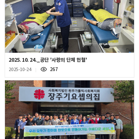
2025. 10. 24._공단 '사랑의 단체 헌혈'
조
2025-10-24
267
회
수