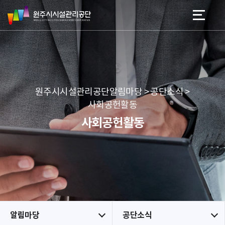
원
스
본문 바로가기
메뉴 바로가기
주
킵
시
네
시
비
설
게
관
이
리
션
공
원주시시설관리공단알림마당 > 공단소식 >
단
사회공헌활동
사회공헌활동
알림마당
공단소식