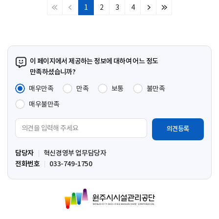
1
2
3
4
처
이
다
마
음
전
음
지
페
페
페
막
이
이
이
페
지
지
지
이
이 페이지에서 제공하는 정보에 대하여 어느 정도
지
만족하셨습니까?
매우만족
만족
보통
불만족
매우불만족
의
견
입
담당자
혁신경영부 업무담당자
력
전화번호
033-749-1750
영
역
원
주
시