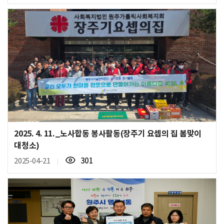
회
수
2025. 4. 11._노사합동 봉사활동(장주기 요셉의 집 봄맞이
대청소)
조
2025-04-21
301
회
수