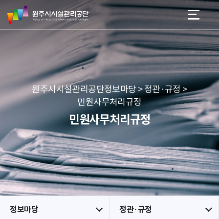
원
스
본문 바로가기
메뉴 바로가기
주
킵
시
네
시
비
설
게
관
이
리
션
공
원주시시설관리공단정보마당 > 정관·규정 >
단
민원사무처리규정
민원사무처리규정
정보마당
정관·규정