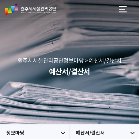
원
스
본문 바로가기
메뉴 바로가기
주
킵
시
네
시
비
설
게
관
이
리
션
공
원주시시설관리공단정보마당 > 예산서/결산서
단
예산서/결산서
정보마당
예산서/결산서