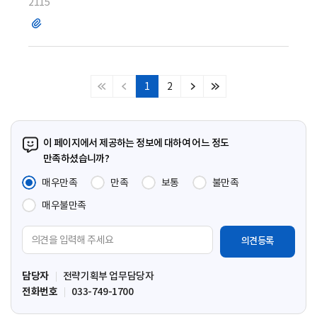
2115
파
일
1
2
처
이
다
마
음
전
음
지
페
페
페
막
이
이
이
페
이 페이지에서 제공하는 정보에 대하여 어느 정도
지
지
지
이
만족하셨습니까?
지
매우만족
만족
보통
불만족
매우불만족
의
견
입
담당자
전략기획부 업무담당자
력
전화번호
033-749-1700
영