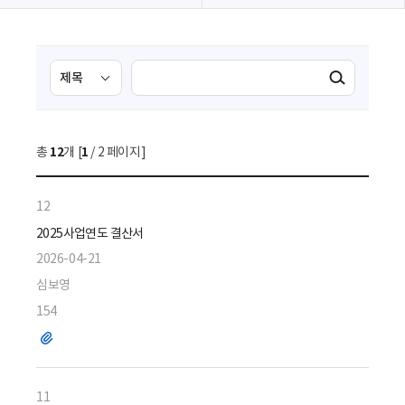
검
검
검색실행
색
색
조
영
건
역
총
12
개 [
1
/ 2 페이지]
선
택
12
2025사업연도 결산서
2026-04-21
심보영
154
파
일
11