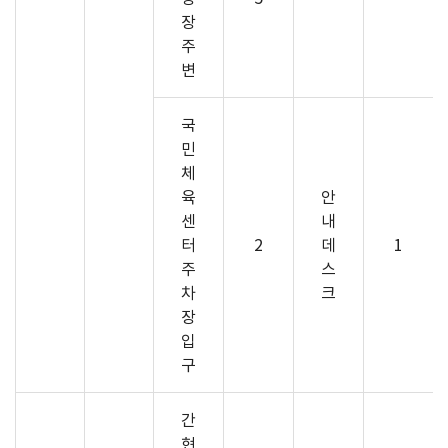
장
주
변
국
민
체
육
안
센
내
터
2
데
1
주
스
차
크
장
입
구
간
현