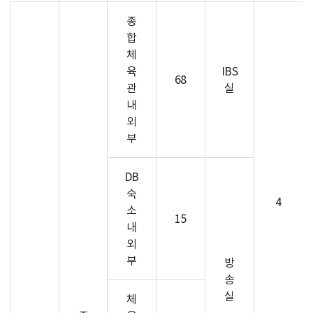
종
합
체
육
IBS
68
관
실
내
외
부
DB
숙
4
소
15
내
외
부
방
송
실
체