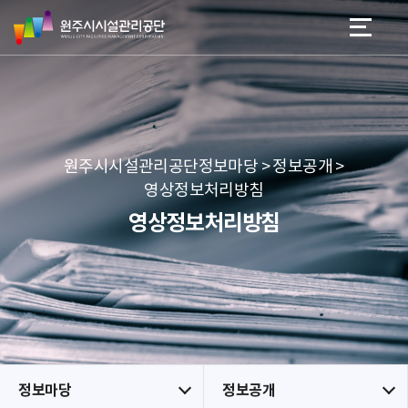
원
스
본문 바로가기
메뉴 바로가기
주
킵
시
네
시
비
설
게
관
이
리
션
공
원주시시설관리공단정보마당 > 정보공개 >
단
영상정보처리방침
영상정보처리방침
정보마당
정보공개