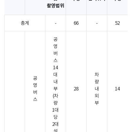
촬영범위
총계
-
66
-
52
공
영
버
스
14
대
차
공
내
량
영
부
28
내
14
버
(차
외
스
량
부
1대
당
2대
설