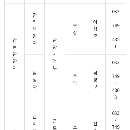
033
관
-
리
이
부
749
책
상
장
-
임
준
485
간
관
자
1
현
광
관
사
광
업
033
지
부
-
담
남
주
749
당
경
임
-
자
모
486
3
033
관
-
근
리
진
소
749
로