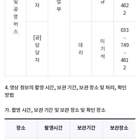
및
업
규
자
482
공
부
2
영
버
033
스
[공]
-
이
담
대
749
기
당
리
-
석
자
481
2
4. 영상 정보의 촬영 시간, 보관 기간, 보관 장소 및 처리, 확인
방법
가. 촬영 시간, 보관 기간 및 보관 장소 및 확인 장소
장소
촬영시간
보관기간
보관장소