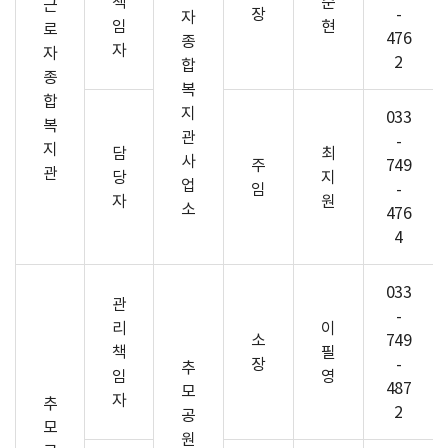
책
순
근
장
-
자
임
현
로
476
종
자
자
2
합
종
복
합
지
033
복
관
-
지
담
최
사
주
749
관
당
지
업
임
-
자
원
소
476
4
033
관
-
리
이
소
749
책
필
장
-
추
임
영
487
모
자
추
2
공
모
원