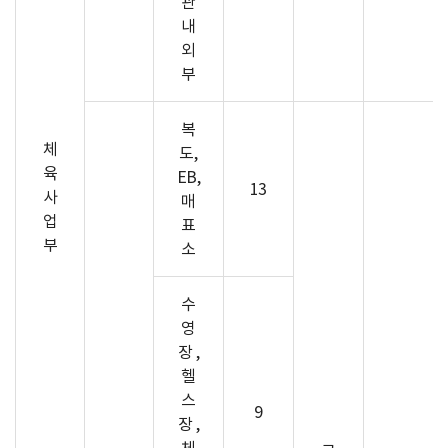
관
내
외
부
복
체
도,
육
EB,
13
사
매
업
표
부
소
수
영
장 ,
헬
스
9
장 ,