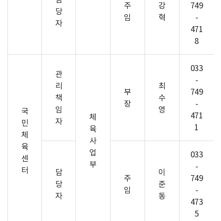
주
강
749
당
임
혁
-
자
471
8
033
관
-
리
최
부
749
책
수
장
-
임
영
국
471
체
자
민
1
육
체
사
육
업
033
센
부
-
터
담
이
주
749
당
준
임
-
자
동
473
5