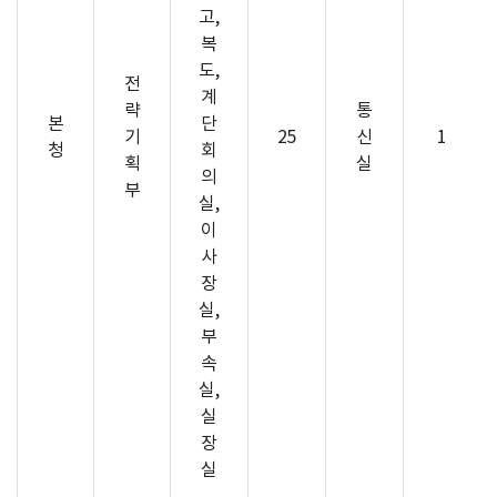
고,
복
도,
전
계
략
통
본
단
기
25
신
1
청
회
획
실
의
부
실,
이
사
장
실,
부
속
실,
실
장
실