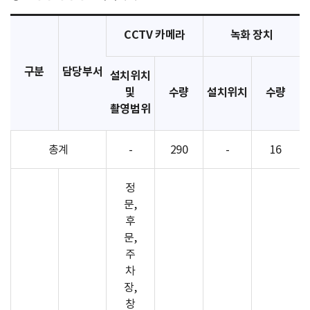
CCTV 카메라
녹화 장치
구분
담당부서
설치위치
및
수량
설치위치
수량
촬영범위
총계
-
290
-
16
정
문,
후
문,
주
차
장,
창