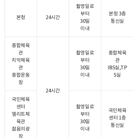
촬영일로
부터
본청 3층
본청
24시간
30일
통신실
이내
종합체육
관
촬영일로
종합체육
치악체육
부터
관
관
30일
IBS실,TP
종합운동
이내
S실
장
24시간
국민체육
센터
촬영일로
국민체육
엘리트체
부터
센터 1층
육관
30일
통신실
젊음의광
이내
장