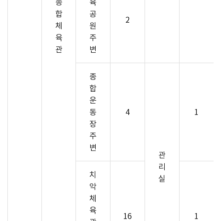
종
육
합
공
2
체
원
육
주
관
변
종
합
운
동
4
1
장
주
변
관
리
치
실
악
체
육
16
1