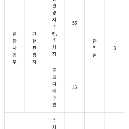
관
광
지
55
주
변,
관
간
주
광
현
관
차
사
관
리
3
장
업
광
실
부
지
출
렁
다
15
리
주
변
주
차