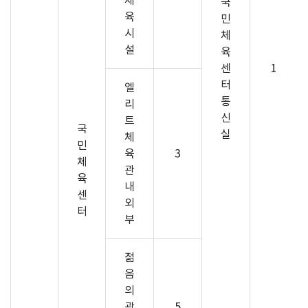
체
국
육
민
시
체
설
육
센
1
터
엘
통
리
신
트
국
실
체
민
육
3
체
관
육
내
센
외
터
부
젊
음
의
광
5