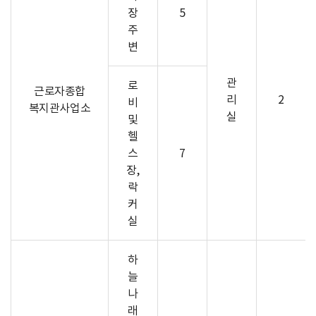
장
5
주
변
관
로
근로자종합
리
2
비
복지관사업소
실
및
헬
스
7
장,
락
커
실
하
늘
나
래