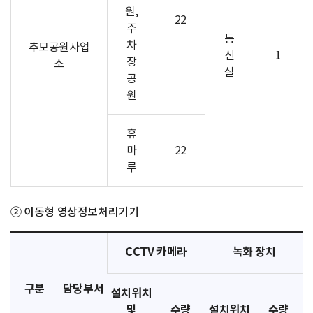
원,
22
주
통
차
추모공원사업
신
1
장
소
실
공
원
휴
마
22
루
② 이동형 영상정보처리기기
CCTV 카메라
녹화 장치
구분
담당부서
설치위치
및
수량
설치위치
수량