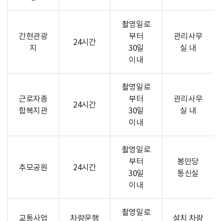
촬영일로
간현관광
부터
관리사무
24시간
지
30일
실 내
이내
촬영일로
근로자종
부터
관리사무
24시간
합복지관
30일
실 내
이내
촬영일로
부터
봉안당
추모공원
24시간
30일
통신실
이내
촬영일로
교통사업
차량운행
설치 차량