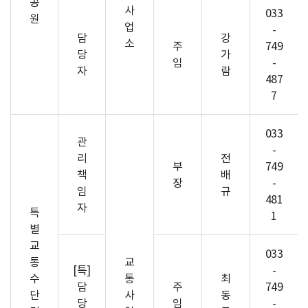
공
사
033
원
업
-
담
강
소
주
749
당
가
임
-
자
람
487
7
033
관
-
리
전
부
749
책
배
장
-
임
규
481
자
특
1
별
교
033
통
교
[특]
-
수
통
최
담
주
749
단
사
동
당
임
-