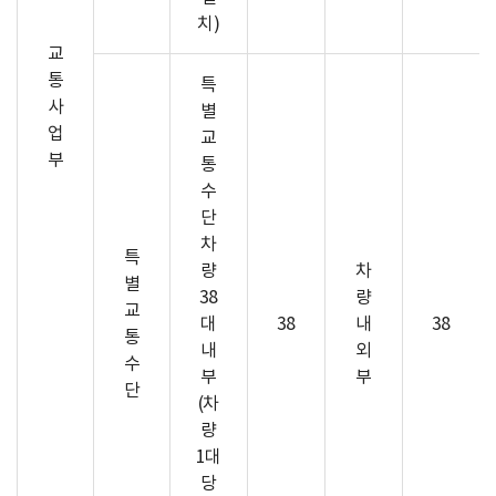
치)
교
통
특
사
별
업
교
부
통
수
단
차
특
량
차
별
38
량
교
대
38
내
38
통
내
외
수
부
부
단
(차
량
1대
당