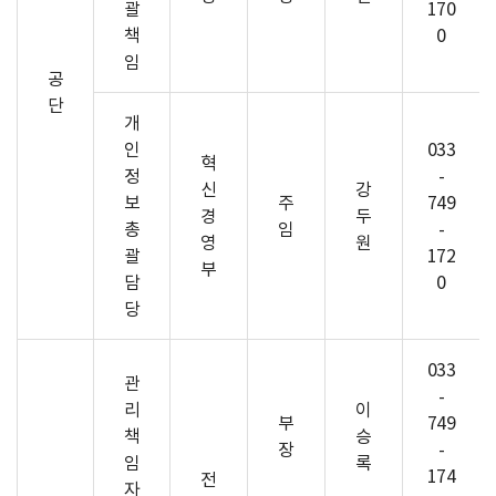
괄
170
책
0
임
공
단
개
인
033
혁
정
-
신
강
보
주
749
경
두
총
임
-
영
원
괄
172
부
담
0
당
033
관
-
리
이
부
749
책
승
장
-
임
록
174
전
자