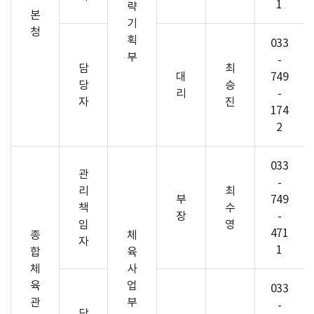
1
략
본
기
청
획
033
부
-
담
최
대
749
당
승
리
-
자
진
174
2
033
관
-
리
최
부
749
책
수
장
-
임
영
471
종
체
자
1
합
육
체
사
육
업
033
관
부
-
담