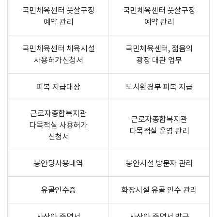
국민체육센터 풋살구장
국민체육센터 풋살구장
예약 관리
예약 관리
국민체육센터 체육시설
국민체육센터, 젊음의
사용허가신청서
광장 대관 업무
피복 지급대장
도시환경부 피복 지급
근로자종합복지관
근로자종합복지관
다목적실 사용허가
다목적실 운영 관리
신청서
봉안당사용내역
봉안시설 방문자 관리
유골인수증
화장시설 유골 인수 관리
사산아 증명서
사산아 증명서 발급