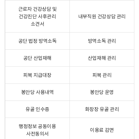
근로자 건강상담 및
건강진단 사후관리
내부직원 건강상담 관리
소견서
공단 법정 방역소독
방역소독 관리
공단 산업재해
산업재해 관리
피복 지급대장
피복 관리
봉안당 사용내역
봉안당 운영
유골 인수증
화장장 유골 관리
행정정보 공동이용
이용료 감면
사전동의서