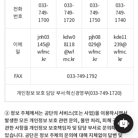
033-
033-
033-
033-
전화
749-
749-
749-
749-
번호
1700
1720
1750
1740
jnh03
kdw0
pjh08
kde11
이메
145@
8118
029@
239@
일
wfmc
@wf
wfmc
wfmc.
.kr
mc.kr
.kr
kr
FAX
033-749-1792
개인정보 보호 담당 부서:혁신경영부(033-749-1720)
② 정보 주체께서는 공단의 서비스(또는 사업)을 이용하시면서
발생한 모든 개인정보 보호 관련 문의, 불만 처리, 피해 구제 등에
관한 사항을 개인정보 보호책임자 및 담당 부서로 문의하실 수
있습니다. 공단은 정보 주체의 문의에 대해 지체없이 답변 및