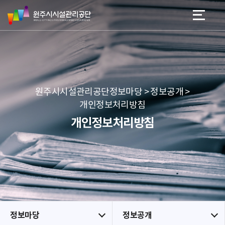
원
스
본문 바로가기
메뉴 바로가기
주
킵
시
네
시
비
설
게
관
이
리
션
공
원주시시설관리공단정보마당 > 정보공개 >
단
개인정보처리방침
개인정보처리방침
정보마당
정보공개