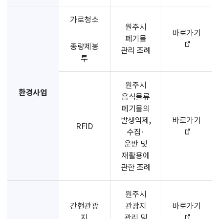
가로청소
원주시
바로가기
폐기물
종량제봉
관리 조례
투
원주시
환경사업
음식물류
폐기물의
발생억제,
바로가기
RFID
수집·
운반 및
재활용에
관한 조례
원주시
간현관광
관광지
바로가기
지
관리 및