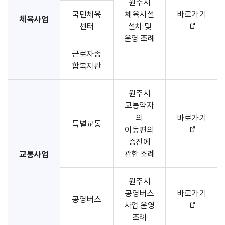
원주시
국민체육
체육시설
바로가기
체육사업
센터
설치 및
운영 조례
근로자종
합복지관
원주시
교통약자
의
바로가기
특별교통
이동편의
증진에
관한 조례
교통사업
원주시
공영버스
바로가기
공영버스
사업 운영
조례