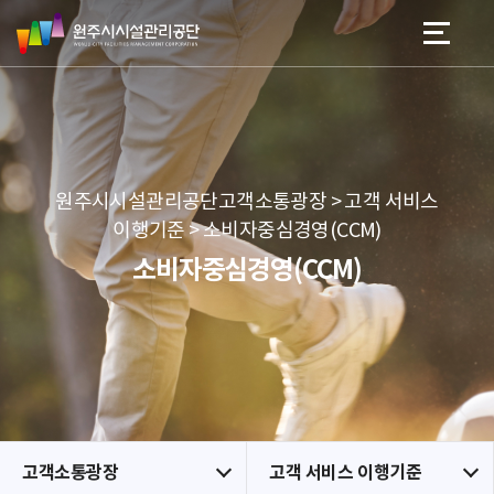
원
스
본문 바로가기
메뉴 바로가기
주
킵
시
네
시
비
설
게
관
이
리
션
공
원주시시설관리공단고객소통광장 > 고객 서비스
단
이행기준 > 소비자중심경영(CCM)
소비자중심경영(CCM)
고객소통광장
고객 서비스 이행기준