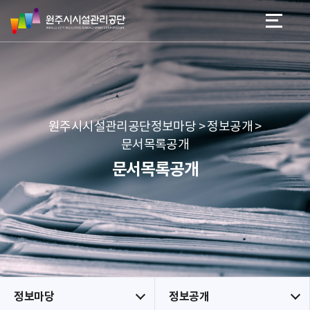
원
스
본문 바로가기
메뉴 바로가기
주
킵
시
네
시
비
설
게
관
이
리
션
공
원주시시설관리공단정보마당 > 정보공개 >
단
문서목록공개
문서목록공개
정보마당
정보공개