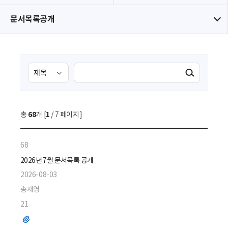
문서목록공개
검
검
검색실행
색
색
조
영
건
역
총
68
개 [
1
/ 7 페이지]
선
택
68
2026년 7월 문서목록 공개
2026-08-03
송재영
21
파