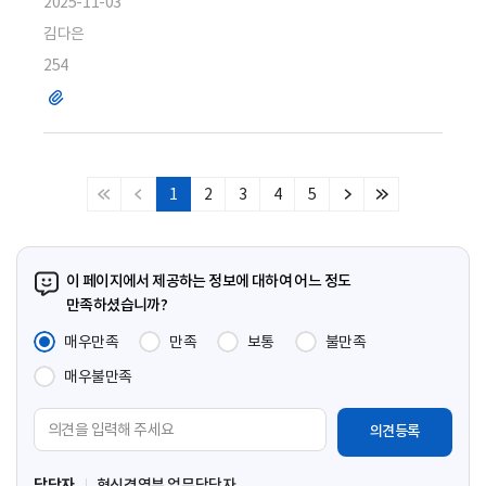
2025-11-03
김다은
254
파
일
1
2
3
4
5
처
이
다
마
음
전
음
지
페
페
페
막
이
이
이
페
이 페이지에서 제공하는 정보에 대하여 어느 정도
지
지
지
이
만족하셨습니까?
지
매우만족
만족
보통
불만족
매우불만족
의
견
입
담당자
혁신경영부 업무담당자