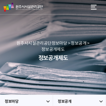
원
스
본문 바로가기
메뉴 바로가기
주
킵
시
네
시
비
설
게
관
이
리
션
공
원주시시설관리공단정보마당 > 정보공개 >
단
정보공개제도
정보공개제도
정보마당
정보공개