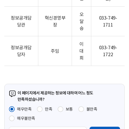
오
정보공개담
혁신경영부
033-749-
달
당관
장
1711
승
이
정보공개담
033-749-
주임
대
당자
1722
희
이 페이지에서 제공하는 정보에 대하여 어느 정도
만족하셨습니까?
매우만족
만족
보통
불만족
매우불만족