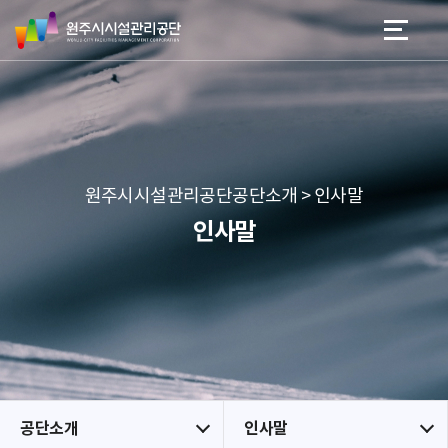
원
스
본문 바로가기
메뉴 바로가기
주
킵
시
네
시
비
설
게
관
이
리
션
공
원주시시설관리공단공단소개 > 인사말
단
인사말
공단소개
인사말