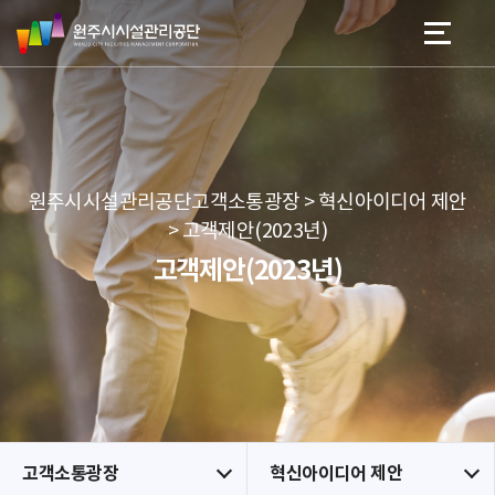
원
스
본문 바로가기
메뉴 바로가기
주
킵
시
네
시
비
설
게
관
이
리
션
공
원주시시설관리공단고객소통광장 > 혁신아이디어 제안
단
> 고객제안(2023년)
고객제안(2023년)
고객소통광장
혁신아이디어 제안