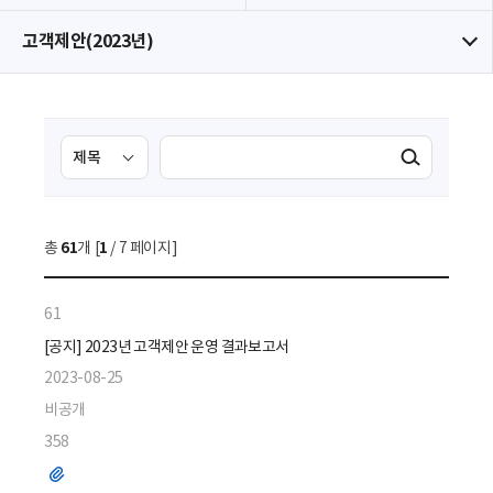
고객제안(2023년)
검
검
검색실행
색
색
조
영
건
역
총
61
개 [
1
/ 7 페이지]
선
택
61
[공지] 2023년 고객제안 운영 결과보고서
2023-08-25
비공개
358
파