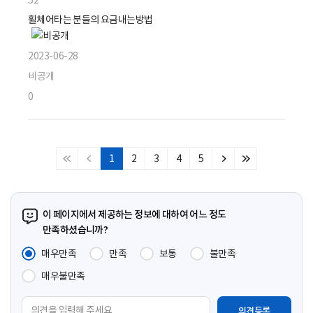
52
휠체어타는 분들의 요금내는방법
2023-06-28
비공개
0
1
2
3
4
5
처
이
다
마
음
전
음
지
페
페
페
막
이
이
이
페
이 페이지에서 제공하는 정보에 대하여 어느 정도
지
지
지
이
만족하셨습니까?
지
매우만족
만족
보통
불만족
매우불만족
의