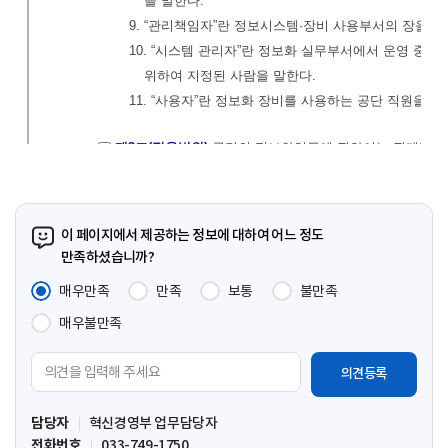
이 페이지에서 제공하는 정보에 대하여 어느 정도
만족하셨습니까?
매우만족
만족
보통
불만족
매우불만족
의
견
입
담당자
혁신경영부 업무담당자
력
전화번호
033-749-1750