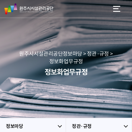
원
스
본문 바로가기
메뉴 바로가기
주
킵
시
네
시
비
설
게
관
이
리
션
공
원주시시설관리공단정보마당 > 정관·규정 >
단
정보화업무규정
정보화업무규정
정보마당
정관·규정