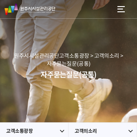
원
스
본문 바로가기
메뉴 바로가기
주
킵
시
네
시
비
설
게
관
이
리
션
공
원주시시설관리공단고객소통광장 > 고객의소리 >
단
자주묻는질문(공통)
자주묻는질문(공통)
고객소통광장
고객의소리