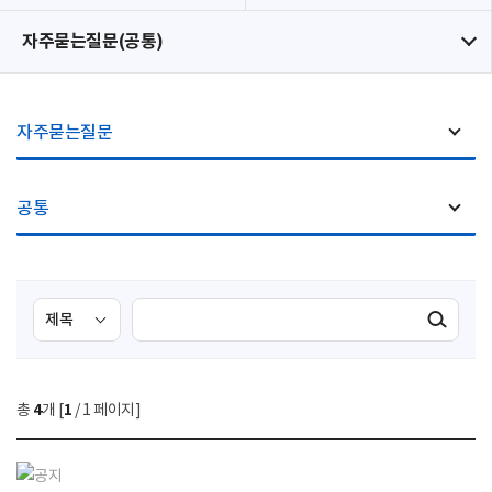
자주묻는질문(공통)
자주묻는질문
공통
검
검
검색실행
색
색
조
영
건
역
총
4
개 [
1
/ 1 페이지]
선
택