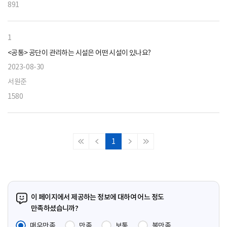
891
1
<공통> 공단이 관리하는 시설은 어떤 시설이 있나요?
2023-08-30
서원준
1580
1
처
이
다
마
음
전
음
지
페
페
페
막
이
이
이
페
지
지
지
이
이 페이지에서 제공하는 정보에 대하여 어느 정도
지
만족하셨습니까?
매우만족
만족
보통
불만족