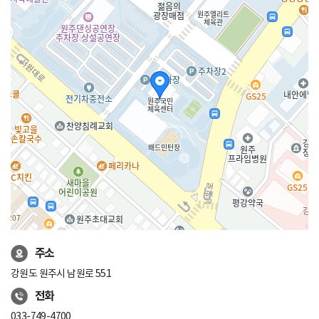
주소
강원도 원주시 남원로 551
지
전화
도
50m
033-749-4700