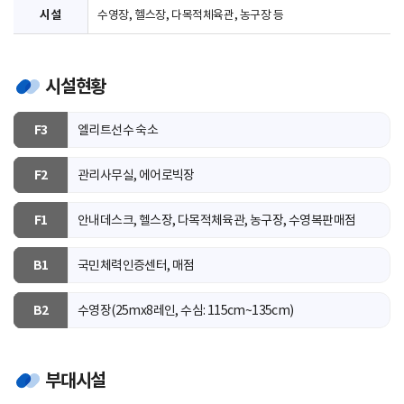
시설
수영장, 헬스장, 다목적체육관, 농구장 등
시설현황
F3
엘리트선수 숙소
F2
관리사무실, 에어로빅장
F1
안내데스크, 헬스장, 다목적체육관, 농구장, 수영복판매점
B1
국민체력인증센터, 매점
B2
수영장(25mx8레인, 수심: 115cm~135cm)
부대시설