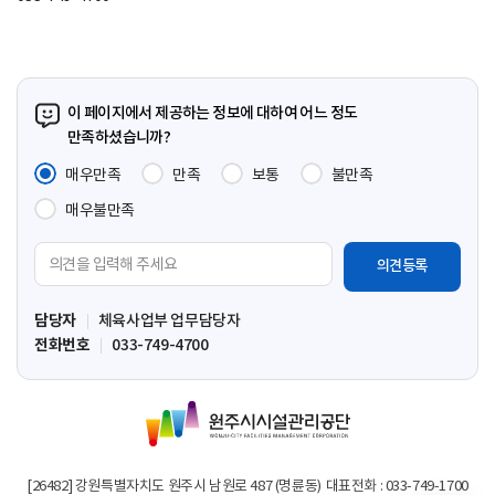
보
기
이 페이지에서 제공하는 정보에 대하여 어느 정도
만족하셨습니까?
매우만족
만족
보통
불만족
매우불만족
의
견
입
담당자
체육사업부 업무담당자
력
전화번호
033-749-4700
영
역
원
주
시
시
[26482] 강원특별자치도 원주시 남원로 487 (명륜동)
대표전화 : 033-749-1700