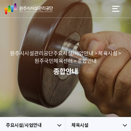
원
스
본문 바로가기
메뉴 바로가기
주
킵
시
네
시
비
설
게
관
이
리
션
공
원주시시설관리공단주요시설/사업안내 > 체육시설 >
단
원주국민체육센터 > 종합안내
종합안내
주요시설/사업안내
체육시설