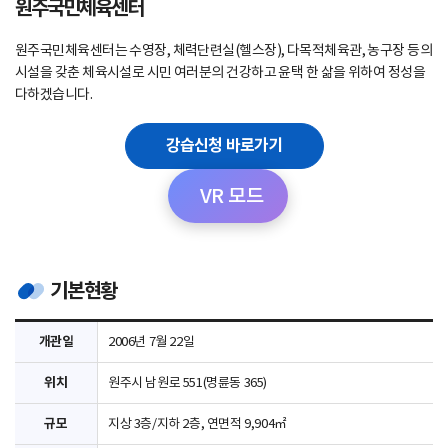
원주국민체육센터
원주국민체육센터는 수영장, 체력단련실(헬스장), 다목적체육관, 농구장 등의
시설을 갖춘 체육시설로 시민 여러분의 건강하고 윤택 한 삶을 위하여 정성을
다하겠습니다.
강습신청 바로가기
VR 모드
기본현황
개관일
2006년 7월 22일
위치
원주시 남원로 551(명륜동 365)
규모
지상 3층/지하 2층, 연면적 9,904㎡