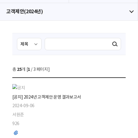
고객제안(2024년)
검
검
검색실행
색
색
조
영
건
역
총
25
개 [
1
/ 3 페이지]
선
택
[공지] 2024년 고객제안 운영 결과보고서
2024-09-06
서원준
926
파