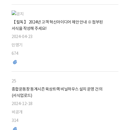
일
【 필독 】 2024년 고객 혁신아이디어 제안 안내 ※ 첨부된
서식을 작성해 주세요!
2024-04-23
민영기
674
파
일
25
종합운동장 동계시즌 육상트랙 비닐하우스 설치 운영 건의
(서식업로드)
2024-12-18
비공개
314
파