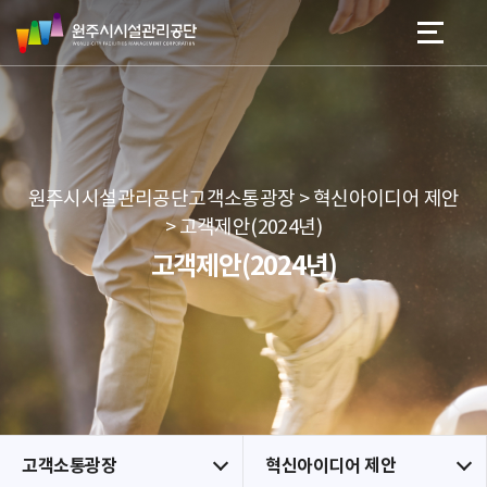
원
스
본문 바로가기
메뉴 바로가기
주
킵
시
네
시
비
설
게
관
이
리
션
공
원주시시설관리공단고객소통광장 > 혁신아이디어 제안
단
> 고객제안(2024년)
고객제안(2024년)
고객소통광장
혁신아이디어 제안