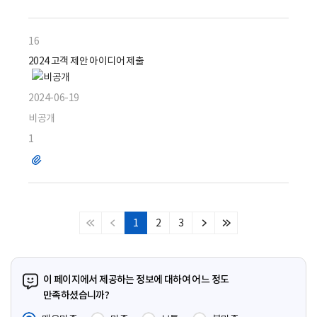
일
16
2024 고객 제안 아이디어 제출
2024-06-19
비공개
1
파
일
1
2
3
처
이
다
마
음
전
음
지
페
페
페
막
이
이
이
페
이 페이지에서 제공하는 정보에 대하여 어느 정도
지
지
지
이
만족하셨습니까?
지