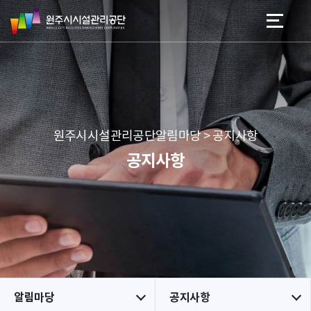
원
스
본문 바로가기
메뉴 바로가기
주
킵
시
네
시
비
설
게
관
이
리
션
공
원주시시설관리공단알림마당 > 공지사항
단
공지사항
알림마당
공지사항