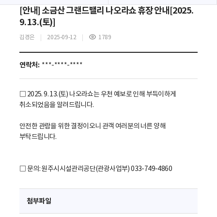
[안내] 소금산 그랜드밸리 나오라쇼 휴장 안내[2025.
9. 13.(토)]
김경은
2025-09-12
1789
조
회
수
연락처:
***-****-****
​□ 2025. 9. 13.(토) 나오라쇼는 우천 예보로 인해 부득이하게
취소되었음을 알려드립니다.
안전한 관람을 위한 결정이오니 관객 여러분의 너른 양해
부탁드립니다.
□ 문의: 원주시시설관리공단(관광사업부) 033-749-4860
첨부파일