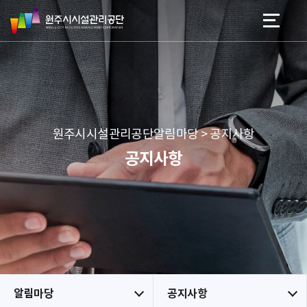
원
스
본문 바로가기
메뉴 바로가기
주
킵
시
네
시
비
설
게
관
이
리
션
공
원주시시설관리공단알림마당 > 공지사항
단
공지사항
알림마당
공지사항