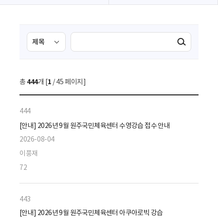
검
검
검색실행
색
색
조
영
건
역
총
444
개 [
1
/ 45 페이지]
선
택
444
[안내] 2026년 9월 원주국민체육센터 수영강습 접수 안내
2026-08-04
이풍재
72
443
[안내] 2026년 9월 원주국민체육센터 아쿠아로빅 강습