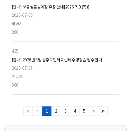
[안내] 보물섬물놀이장 휴장 안내[2026. 7. 9.(목)]
2026-07-08
박정서
260
435
[안내] 2026년 8월 원주국민체육센터 수영강습 접수 안내
2026-07-01
이풍재
586
1
2
3
4
5
처
이
다
마
음
전
음
지
페
페
페
막