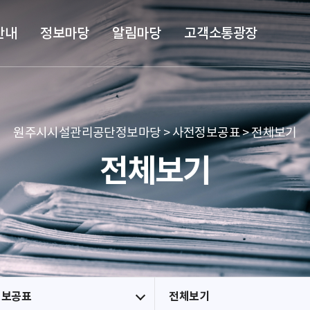
본문 바로가기
메뉴 바로가기
안내
정보마당
알림마당
고객소통광장
원주시시설관리공단정보마당 > 사전정보공표 > 전체보기
전체보기
정보공표
전체보기