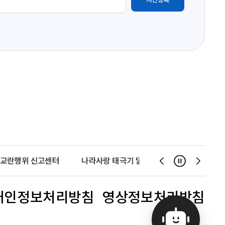
교란행위 신고센터
나라사랑 태극기 달기 운동
천사운동
일시정지
슬
슬
라
라
이
이
개인정보처리방침
영상정보처리방침
드
드
이
다