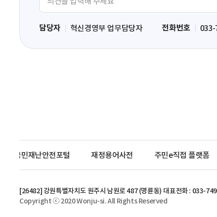
견
입
담당자
전화번호
혁신경영부 업무담당자
033-
력
영
역
국민재난안전포털
재정용어사전
주민e직접 플랫폼
[26482] 강원특별자치도 원주시 남원로 487 (명륜동)
대표전화 : 033-749
Copyright ⓒ 2020 Wonju-si. All Rights Reserved