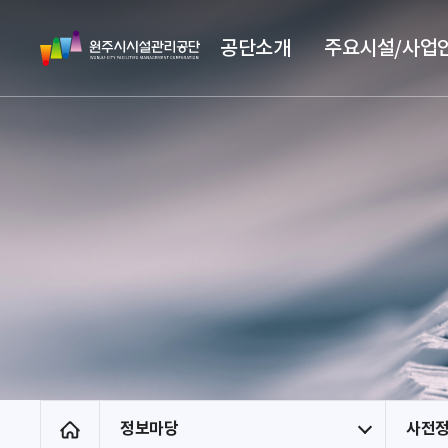
스
원
킵
공단소개
주요시설/사업
주
네
시
비
시
게
설
이
관
션
리
공
단
정보마당
사전
홈