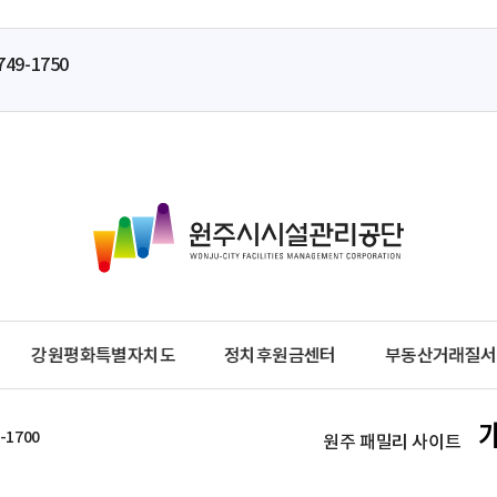
749-1750
원
주
시
시
설
관
강원평화특별자치도
정치후원금센터
부동산거래질서
리
공
단
-1700
원주 패밀리 사이트