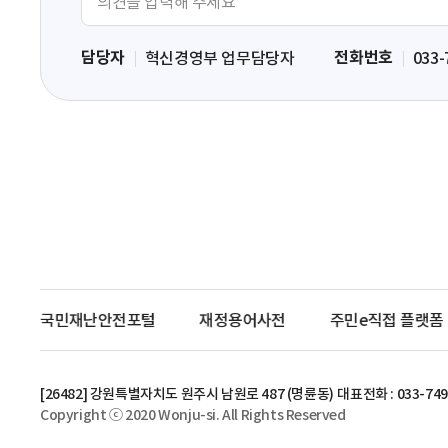
견
입
담당자
전화번호
혁신경영부 업무담당자
033-
력
영
역
국민재난안전포털
재정용어사전
주민e직접 플랫폼
[26482] 강원특별자치도 원주시 남원로 487 (명륜동)
대표전화 : 033-749
Copyright ⓒ 2020 Wonju-si. All Rights Reserved