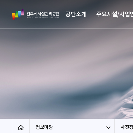
스
원
킵
공단소개
주요시설/사업
주
네
시
비
시
게
설
이
관
션
리
공
단
정보마당
사전
홈