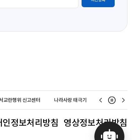
서교란행위 신고센터
나라사랑 태극기 달기 운동
천사운동
일시정지
슬
슬
라
라
이
이
개인정보처리방침
영상정보처리방침
드
드
이
다