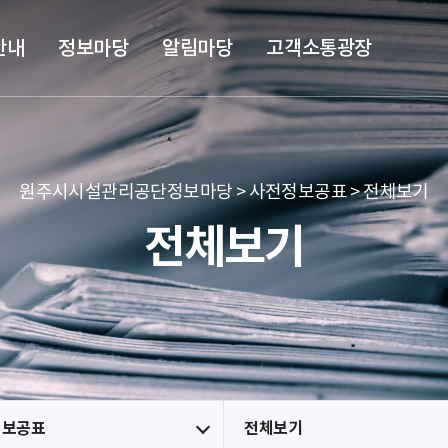
본문 바로가기
메뉴 바로가기
안내
정보마당
알림마당
고객소통광장
원주시시설관리공단정보마당 > 사전정보공표 > 전체보기
전체보기
정보공표
전체보기