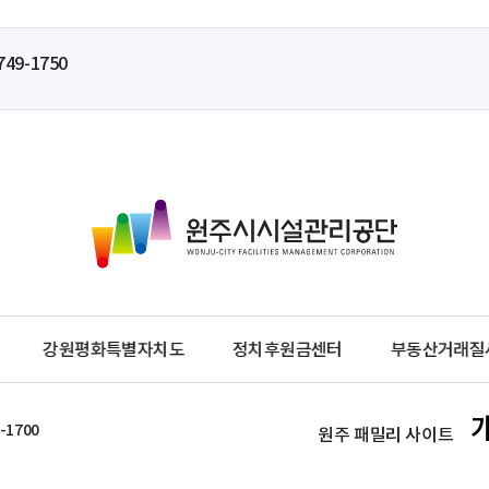
749-1750
원
주
시
시
설
관
강원평화특별자치도
정치후원금센터
부동산거래질
리
공
단
-1700
원주 패밀리 사이트