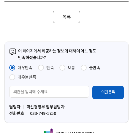
목록
이 페이지에서 제공하는 정보에 대하여 어느 정도
만족하셨습니까?
매우만족
만족
보통
불만족
매우불만족
의
견
입
담당자
혁신경영부 업무담당자
력
전화번호
033-749-1750
영
역
원