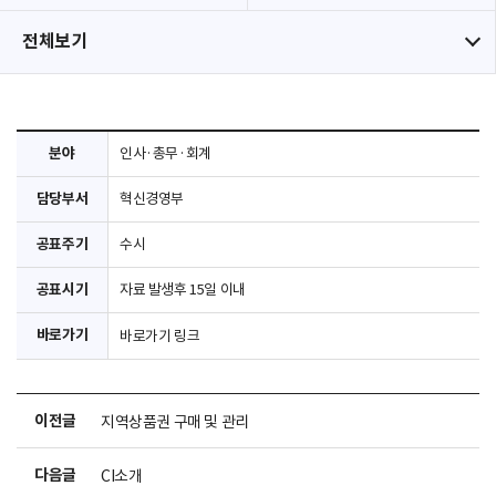
전체보기
분야
인사·총무·회계
담당부서
혁신경영부
공표주기
수시
공표시기
자료 발생후 15일 이내
바로가기
바로가기 링크
이전글
지역상품권 구매 및 관리
다음글
CI소개