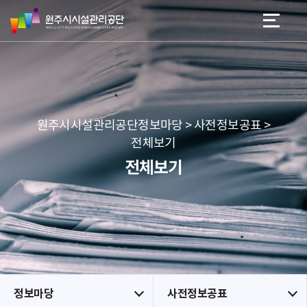
원
스
본문 바로가기
메뉴 바로가기
주
킵
시
네
시
비
설
게
관
이
리
션
공
원주시시설관리공단정보마당 > 사전정보공표 >
단
전체보기
전체보기
정보마당
사전정보공표