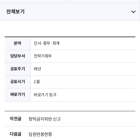
전체보기
분야
인사·총무·회계
담당부서
전략기획부
공표주기
매년
공표시기
1월
바로가기
바로가기 링크
이전글
청탁금지위반 신고
다음글
임원연봉현황