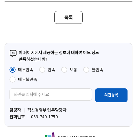
목록
이 페이지에서 제공하는 정보에 대하여 어느 정도
만족하셨습니까?
매우만족
만족
보통
불만족
매우불만족
의
견
입
담당자
혁신경영부 업무담당자
력
전화번호
033-749-1750
영
역
원