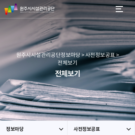
원
스
본문 바로가기
메뉴 바로가기
주
킵
시
네
시
비
설
게
관
이
리
션
공
원주시시설관리공단정보마당 > 사전정보공표 >
단
전체보기
전체보기
정보마당
사전정보공표