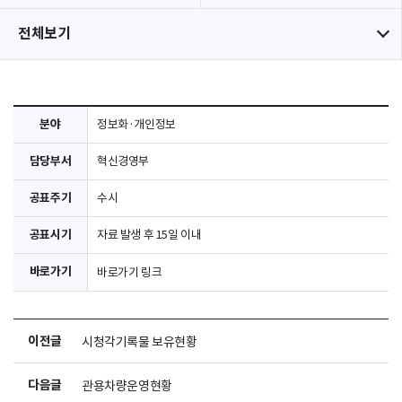
전체보기
분야
정보화·개인정보
담당부서
혁신경영부
공표주기
수시
공표시기
자료 발생 후 15일 이내
바로가기
바로가기 링크
이전글
시청각기록물 보유현황
다음글
관용차량운영현황