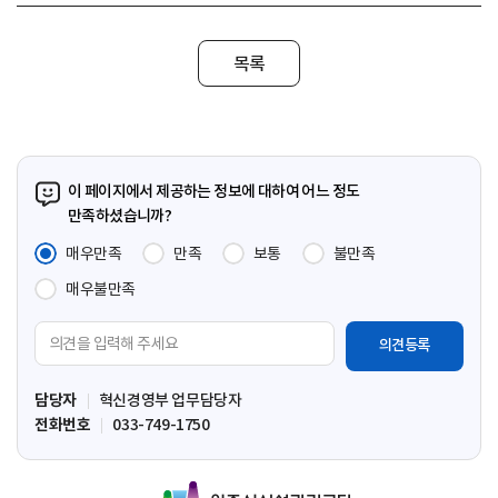
목록
이 페이지에서 제공하는 정보에 대하여 어느 정도
만족하셨습니까?
매우만족
만족
보통
불만족
매우불만족
의
견
입
담당자
혁신경영부 업무담당자
력
전화번호
033-749-1750
영
역
원