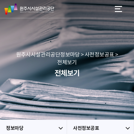
원
스
본문 바로가기
메뉴 바로가기
주
킵
시
네
시
비
설
게
관
이
리
션
공
원주시시설관리공단정보마당 > 사전정보공표 >
단
전체보기
전체보기
정보마당
사전정보공표