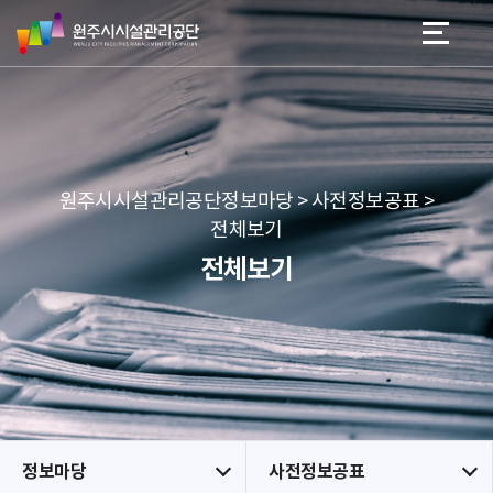
원
스
본문 바로가기
메뉴 바로가기
주
킵
시
네
시
비
설
게
관
이
리
션
공
원주시시설관리공단정보마당 > 사전정보공표 >
단
전체보기
전체보기
정보마당
사전정보공표