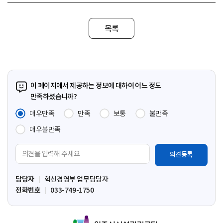
목록
이 페이지에서 제공하는 정보에 대하여 어느 정도
만족하셨습니까?
매우만족
만족
보통
불만족
매우불만족
의
견
입
담당자
혁신경영부 업무담당자
력
전화번호
033-749-1750
영
역
원