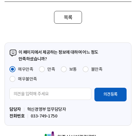
목록
이 페이지에서 제공하는 정보에 대하여 어느 정도
만족하셨습니까?
매우만족
만족
보통
불만족
매우불만족
의
견
입
담당자
혁신경영부 업무담당자
력
전화번호
033-749-1750
영
역
원