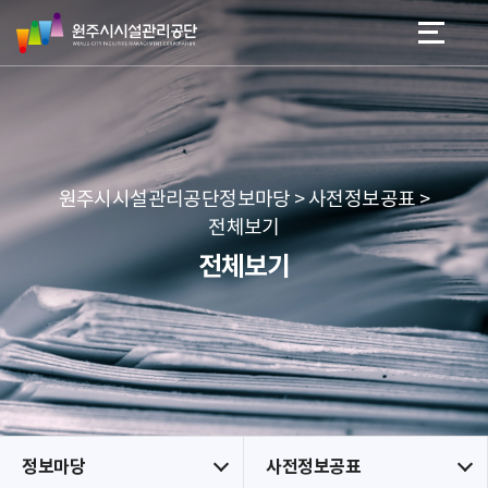
원
스
본문 바로가기
메뉴 바로가기
주
킵
시
네
시
비
설
게
관
이
리
션
공
원주시시설관리공단정보마당 > 사전정보공표 >
단
전체보기
전체보기
정보마당
사전정보공표