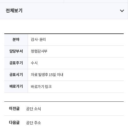
전체보기
분야
감사·윤리
담당부서
청렴감사부
공표주기
수시
공표시기
자료 발생후 15일 이내
바로가기
바로가기 링크
이전글
공단 소식
다음글
공단 주소