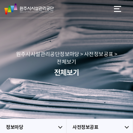
원
스
본문 바로가기
메뉴 바로가기
주
킵
시
네
시
비
설
게
관
이
리
션
공
원주시시설관리공단정보마당 > 사전정보공표 >
단
전체보기
전체보기
정보마당
사전정보공표