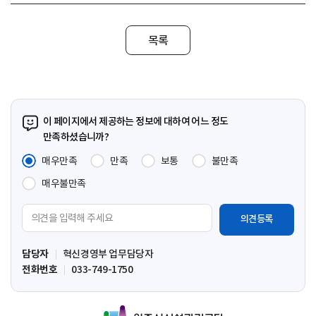
목록
이 페이지에서 제공하는 정보에 대하여 어느 정도
만족하셨습니까?
매우만족
만족
보통
불만족
매우불만족
의
견
입
담당자
혁신경영부 업무담당자
력
전화번호
033-749-1750
영
역
원