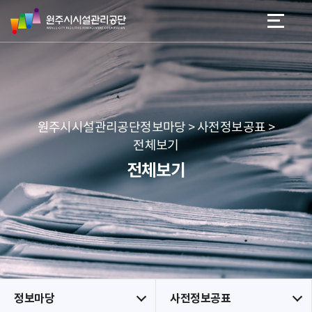
원
스
본문 바로가기
메뉴 바로가기
주
킵
시
네
시
비
설
게
관
이
리
션
공
원주시시설관리공단정보마당 > 사전정보공표 >
단
전체보기
전체보기
정보마당
사전정보공표