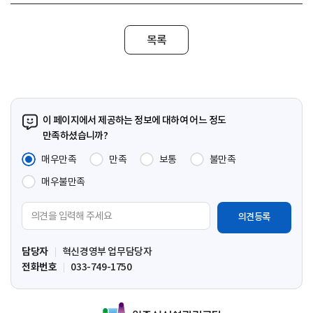
목록
이 페이지에서 제공하는 정보에 대하여 어느 정도
만족하셨습니까?
매우만족
만족
보통
불만족
매우불만족
의
견
입
담당자
혁신경영부 업무담당자
력
전화번호
033-749-1750
영
역
원