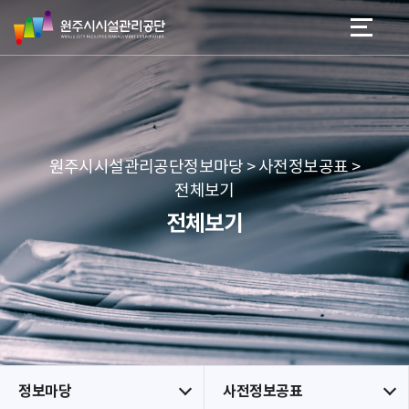
원
스
본문 바로가기
메뉴 바로가기
주
킵
시
네
시
비
설
게
관
이
리
션
공
원주시시설관리공단정보마당 > 사전정보공표 >
단
전체보기
전체보기
정보마당
사전정보공표