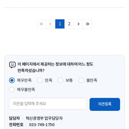
1
2
처
이
다
마
음
전
음
지
페
페
페
막
이
이
이
페
지
지
지
이
지
이 페이지에서 제공하는 정보에 대하여 어느 정도
만족하셨습니까?
매우만족
만족
보통
불만족
매우불만족
의
견
입
담당자
혁신경영부 업무담당자
력
전화번호
033-749-1750