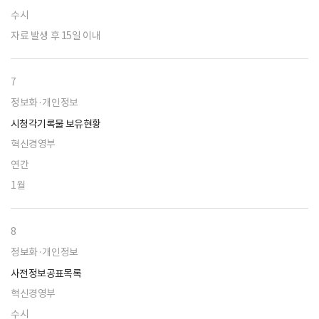
수시
자료 발생 후 15일 이내
7
정보화·개인정보
시청각기록물 보유현황
혁신경영부
연간
1월
8
정보화·개인정보
사전정보공표목록
혁신경영부
수시