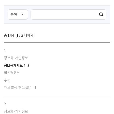
검
검
검색실행
색
색
조
영
건
역
총
14
개 [
1
/ 2 페이지]
선
택
1
정보화·개인정보
정보공개제도 안내
혁신경영부
수시
자료 발생 후 15일 이내
2
정보화·개인정보