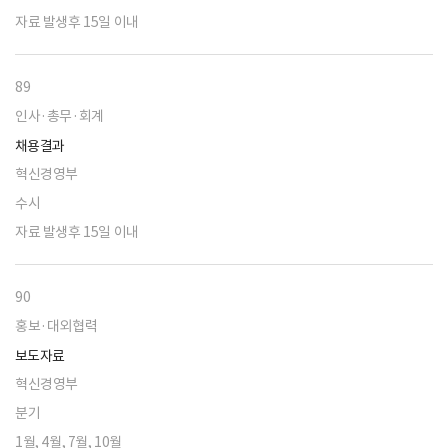
자료 발생후 15일 이내
89
인사·총무·회계
채용결과
혁신경영부
수시
자료 발생후 15일 이내
90
홍보·대외협력
보도자료
혁신경영부
분기
1월, 4월, 7월, 10월