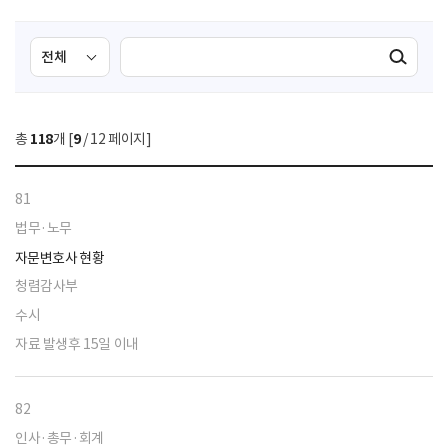
검
검
검색실행
색
색
조
영
건
역
총
118
개 [
9
/ 12 페이지]
선
택
81
법무·노무
자문변호사 현황
청렴감사부
수시
자료 발생후 15일 이내
82
인사·총무·회계