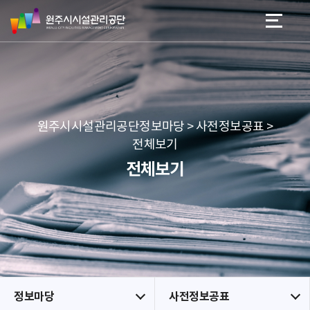
원
스
본문 바로가기
메뉴 바로가기
주
킵
시
네
시
비
설
게
관
이
리
션
공
원주시시설관리공단정보마당 > 사전정보공표 >
단
전체보기
전체보기
정보마당
사전정보공표