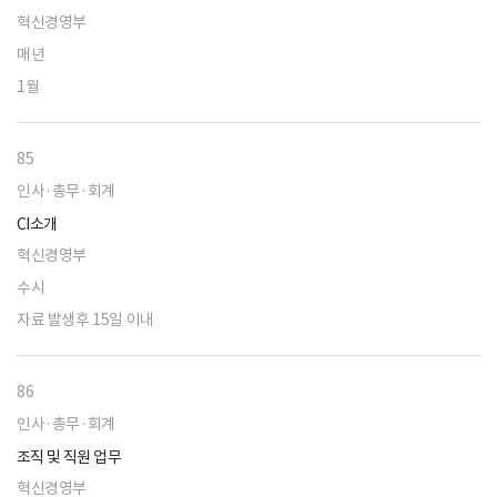
혁신경영부
매년
1월
85
인사·총무·회계
CI소개
혁신경영부
수시
자료 발생후 15일 이내
86
인사·총무·회계
조직 및 직원 업무
혁신경영부