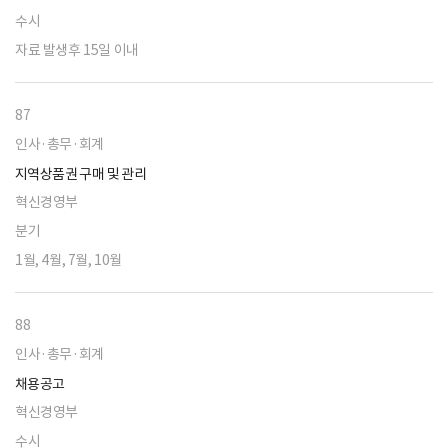
수시
자료 발생후 15일 이내
87
인사·총무·회계
지역상품권 구매 및 관리
혁신경영부
분기
1월, 4월, 7월, 10월
88
인사·총무·회계
채용공고
혁신경영부
수시