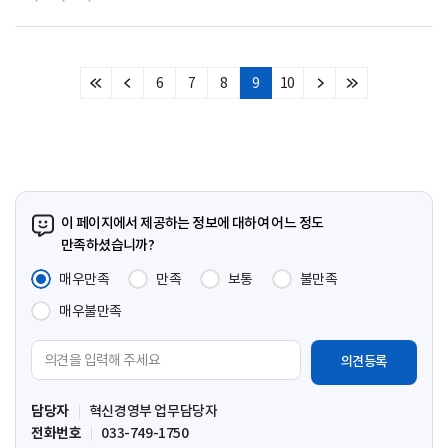
6
7
8
9
10
처
이
다
마
음
전
음
지
페
페
페
막
이
이
이
페
지
지
지
이
지
이 페이지에서 제공하는 정보에 대하여 어느 정도
만족하셨습니까?
매우만족
만족
보통
불만족
매우불만족
의
견
입
담당자
혁신경영부 업무담당자
력
전화번호
033-749-1750