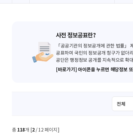
사전 정보공표란?
「공공기관의 정보공개에 관한 법률」 제7
공표하여 국민의 정보공개 청구가 없더라
공단은 행정정보 공개를 지속적으로 확대
[바로가기] 아이콘을 누르면 해당정보 
검
색
조
건
선
총
118
개 [
2
/ 12 페이지]