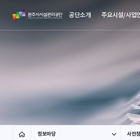
스
원
킵
공단소개
주요시설/사업
주
네
시
비
시
게
설
이
관
션
리
공
단
정보마당
사전
홈