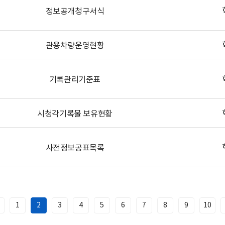
정보공개청구서식
관용차량운영현황
기록관리기준표
시청각기록물 보유현황
사전정보공표목록
1
2
3
4
5
6
7
8
9
10
이
전