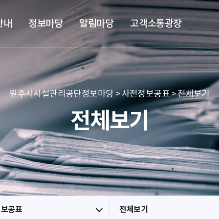
본문 바로가기
메뉴 바로가기
안내
정보마당
알림마당
고객소통광장
원주시시설관리공단정보마당 > 사전정보공표 > 전체보기
전체보기
정보공표
전체보기