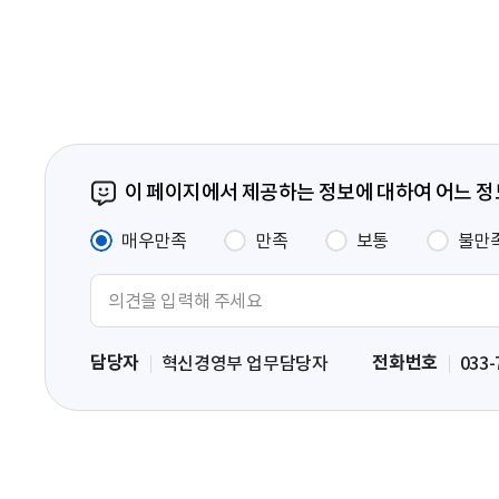
페
이
지
이 페이지에서 제공하는 정보에 대하여 어느 
매우만족
만족
보통
불만
의
견
입
담당자
전화번호
혁신경영부 업무담당자
033-
력
영
역