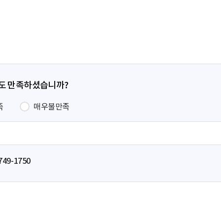
페
이
지
정도 만족하셨습니까?
족
매우불만족
749-1750