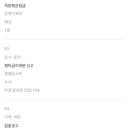
직원평균임금
전략기획부
매년
1월
93
감사·윤리
청탁금지위반 신고
청렴감사부
수시
자료 발생후 15일 이내
94
기획·재정
입찰공고