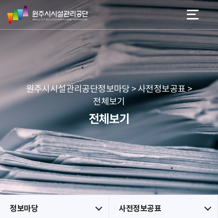
원
스
본문 바로가기
메뉴 바로가기
주
킵
시
네
시
비
설
게
관
이
리
션
공
원주시시설관리공단정보마당 > 사전정보공표 >
단
전체보기
전체보기
정보마당
사전정보공표