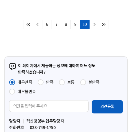
6
7
8
9
10
처
이
다
마
음
전
음
지
페
페
페
막
이
이
이
페
지
지
지
이
지
이 페이지에서 제공하는 정보에 대하여 어느 정도
만족하셨습니까?
매우만족
만족
보통
불만족
매우불만족
의
견
입
담당자
혁신경영부 업무담당자
력
전화번호
033-749-1750