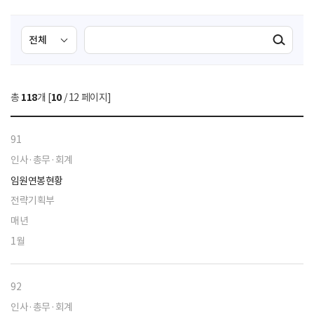
검
검
검색실행
색
색
조
영
건
역
총
118
개 [
10
/ 12 페이지]
선
택
91
인사·총무·회계
임원연봉현황
전략기획부
매년
1월
92
인사·총무·회계