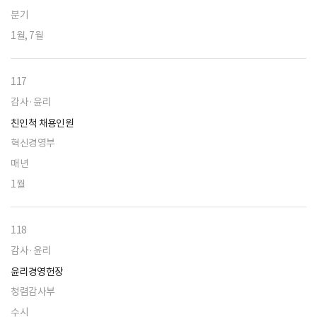
분기
1월, 7월
117
감사·윤리
친인척 채용인원
혁신경영부
매년
1월
118
감사·윤리
윤리경영헌장
청렴감사부
수시