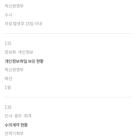
혁신경영부
수시
자료 발생후 15일 이내
115
정보화·개인정보
개인정보파일 보유 현황
혁신경영부
매년
1월
116
인사·총무·회계
수의계약 현황
전략기획부