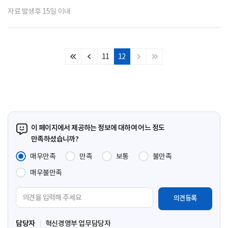
자료 발생후 15일 이내
11
12
처
이
다
마
음
전
음
지
페
페
페
막
이
이
이
페
지
지
지
이
지
이 페이지에서 제공하는 정보에 대하여 어느 정도
만족하셨습니까?
매우만족
만족
보통
불만족
매우불만족
의
견
입
담당자
혁신경영부 업무담당자