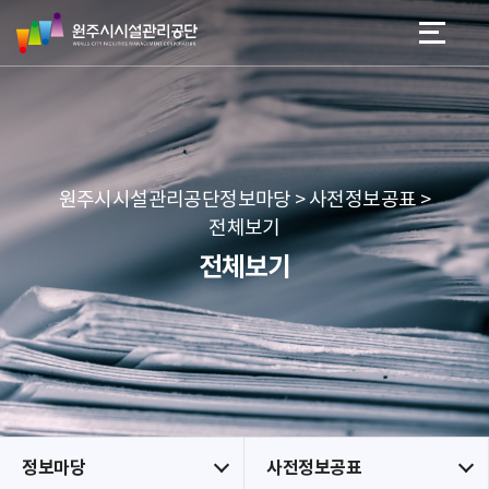
원
스
본문 바로가기
메뉴 바로가기
주
킵
시
네
시
비
설
게
관
이
리
션
공
원주시시설관리공단정보마당 > 사전정보공표 >
단
전체보기
전체보기
정보마당
사전정보공표