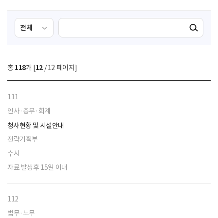
검
검
검색실행
색
색
조
영
건
역
총
118
개 [
12
/ 12 페이지]
선
택
111
인사·총무·회계
청사현황 및 시설안내
전략기획부
수시
자료 발생후 15일 이내
112
법무·노무