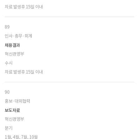
자료 발생후 15일 이내
89
인사·총무·회계
채용결과
혁신경영부
수시
자료 발생후 15일 이내
90
홍보·대외협력
보도자료
혁신경영부
분기
1월, 4월, 7월, 10월