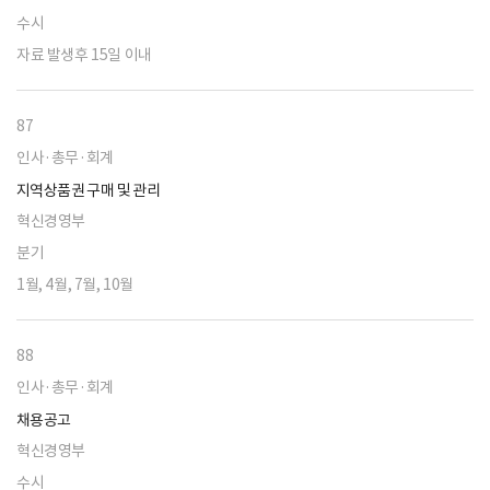
수시
자료 발생후 15일 이내
87
인사·총무·회계
지역상품권 구매 및 관리
혁신경영부
분기
1월, 4월, 7월, 10월
88
인사·총무·회계
채용공고
혁신경영부
수시