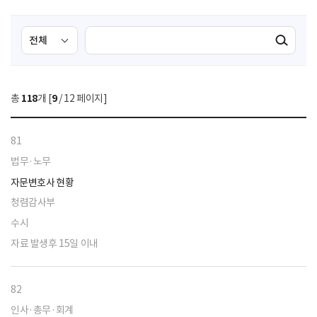
검
검
검색실행
색
색
조
영
건
역
총
118
개 [
9
/ 12 페이지]
선
택
81
법무·노무
자문변호사 현황
청렴감사부
수시
자료 발생후 15일 이내
82
인사·총무·회계