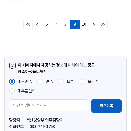
6
7
8
9
10
처
이
다
마
음
전
음
지
페
페
페
막
이
이
이
페
지
지
지
이
지
이 페이지에서 제공하는 정보에 대하여 어느 정도
만족하셨습니까?
매우만족
만족
보통
불만족
매우불만족
의
견
입
담당자
혁신경영부 업무담당자
력
전화번호
033-749-1750