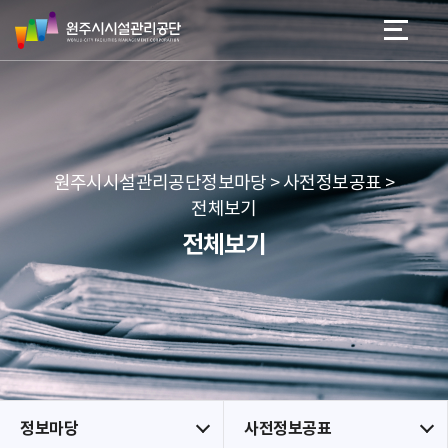
원
스
본문 바로가기
메뉴 바로가기
주
킵
시
네
시
비
설
게
관
이
리
션
공
원주시시설관리공단정보마당 > 사전정보공표 >
단
전체보기
전체보기
정보마당
사전정보공표