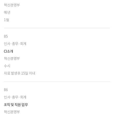
혁신경영부
매년
1월
85
인사·총무·회계
CI소개
혁신경영부
수시
자료 발생후 15일 이내
86
인사·총무·회계
조직 및 직원 업무
혁신경영부