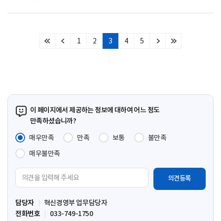
1
2
3
4
5
처
이
다
마
음
전
음
지
페
페
페
막
이
이
이
페
지
지
지
이
지
이 페이지에서 제공하는 정보에 대하여 어느 정도
만족하셨습니까?
매우만족
만족
보통
불만족
매우불만족
의
견
입
담당자
혁신경영부 업무담당자
력
전화번호
033-749-1750