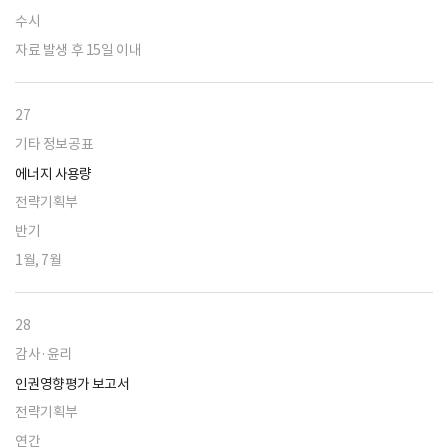
수시
자료 발생 후 15일 이내
27
기타 정보공표
에너지 사용량
전략기획부
반기
1월, 7월
28
감사·윤리
인권영향평가 보고서
전략기획부
연간