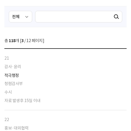
검
검
검색실행
색
색
조
영
건
역
총
118
개 [
3
/ 12 페이지]
선
택
21
감사·윤리
적극행정
청렴감사부
수시
자료 발생후 15일 이내
22
홍보·대외협력