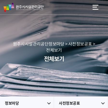
원
스
본문 바로가기
메뉴 바로가기
주
킵
시
네
시
비
설
게
관
이
리
션
공
원주시시설관리공단정보마당 > 사전정보공표 >
단
전체보기
전체보기
정보마당
사전정보공표