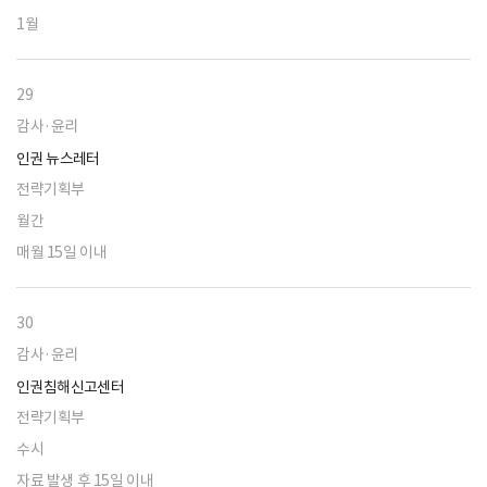
1월
29
감사·윤리
인권 뉴스레터
전략기획부
월간
매월 15일 이내
30
감사·윤리
인권침해신고센터
전략기획부
수시
자료 발생 후 15일 이내