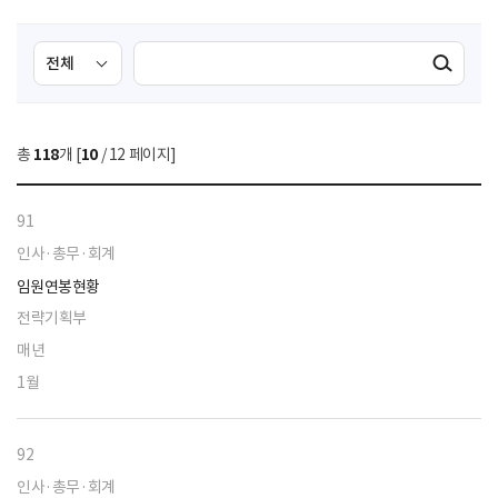
검
검
검색실행
색
색
조
영
건
역
총
118
개 [
10
/ 12 페이지]
선
택
91
인사·총무·회계
임원연봉현황
전략기획부
매년
1월
92
인사·총무·회계