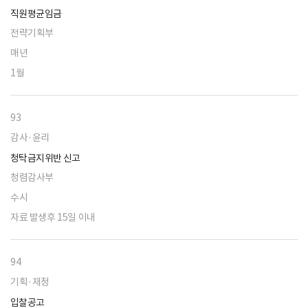
직원평균임금
전략기획부
매년
1월
93
감사·윤리
청탁금지위반 신고
청렴감사부
수시
자료 발생후 15일 이내
94
기획·재정
입찰공고