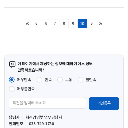
6
7
8
9
10
처
이
다
마
음
전
음
지
페
페
페
막
이
이
이
페
지
지
지
이
지
이 페이지에서 제공하는 정보에 대하여 어느 정도
만족하셨습니까?
매우만족
만족
보통
불만족
매우불만족
의
견
입
담당자
혁신경영부 업무담당자
력
전화번호
033-749-1750