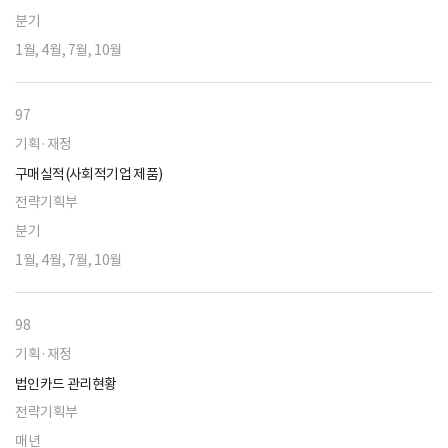
분기
1월, 4월, 7월, 10월
97
기획·재정
구매실적(사회적기업 제품)
전략기획부
분기
1월, 4월, 7월, 10월
98
기획·재정
법인카드 관리현황
전략기획부
매년