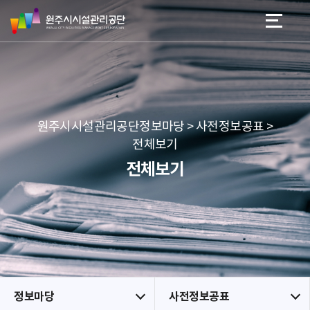
원
스
본문 바로가기
메뉴 바로가기
주
킵
시
네
시
비
설
게
관
이
리
션
공
원주시시설관리공단정보마당 > 사전정보공표 >
단
전체보기
전체보기
정보마당
사전정보공표