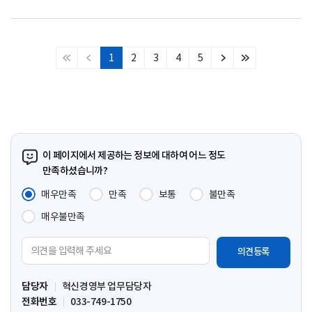
1
2
3
4
5
처
이
다
마
음
전
음
지
페
페
페
막
이
이
이
페
지
지
지
이
지
이 페이지에서 제공하는 정보에 대하여 어느 정도
만족하셨습니까?
매우만족
만족
보통
불만족
매우불만족
의
견
입
담당자
혁신경영부 업무담당자
력
전화번호
033-749-1750