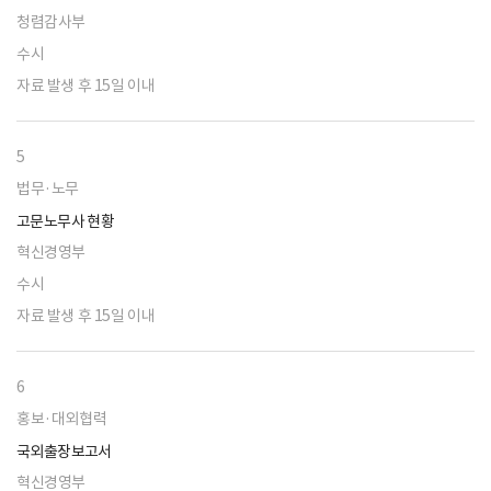
청렴감사부
수시
자료 발생 후 15일 이내
5
법무·노무
고문노무사 현황
혁신경영부
수시
자료 발생 후 15일 이내
6
홍보·대외협력
국외출장보고서
혁신경영부