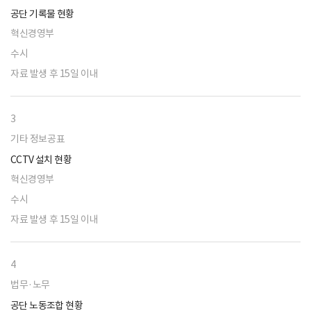
공단 기록물 현황
혁신경영부
수시
자료 발생 후 15일 이내
3
기타 정보공표
CCTV 설치 현황
혁신경영부
수시
자료 발생 후 15일 이내
4
법무·노무
공단 노동조합 현황