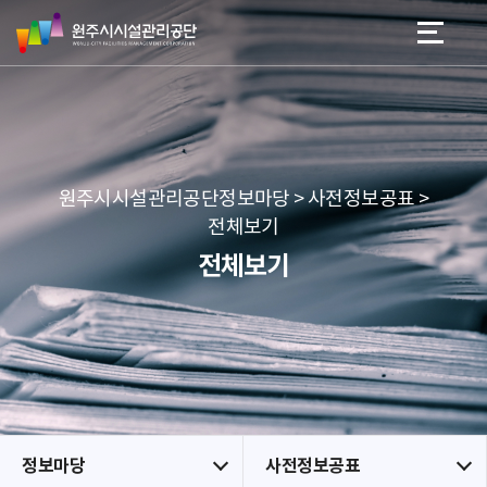
원
스
본문 바로가기
메뉴 바로가기
주
킵
시
네
시
비
설
게
관
이
리
션
공
원주시시설관리공단정보마당 > 사전정보공표 >
단
전체보기
전체보기
정보마당
사전정보공표