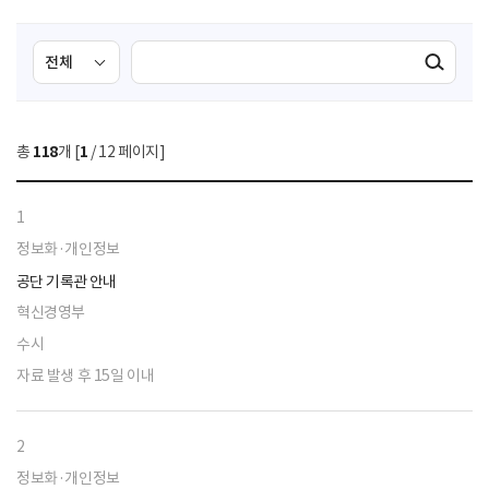
검
검
검색실행
색
색
조
영
건
역
총
118
개 [
1
/ 12 페이지]
선
택
1
정보화·개인정보
공단 기록관 안내
혁신경영부
수시
자료 발생 후 15일 이내
2
정보화·개인정보