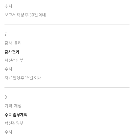
수시
보고서 작성 후 30일 이내
7
감사·윤리
감사결과
혁신경영부
수시
자료 발생후 15일 이내
8
기획·재정
주요 업무계획
혁신경영부
수시