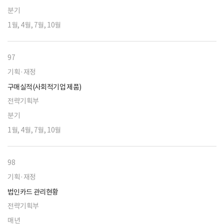
분기
1월, 4월, 7월, 10월
97
기획·재정
구매실적(사회적기업 제품)
전략기획부
분기
1월, 4월, 7월, 10월
98
기획·재정
법인카드 관리현황
전략기획부
매년