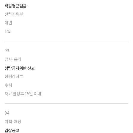
직원평균임금
전략기획부
매년
1월
93
감사·윤리
청탁금지위반 신고
청렴감사부
수시
자료 발생후 15일 이내
94
기획·재정
입찰공고