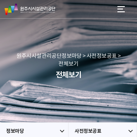
원
스
본문 바로가기
메뉴 바로가기
주
킵
시
네
시
비
설
게
관
이
리
션
공
원주시시설관리공단정보마당 > 사전정보공표 >
단
전체보기
전체보기
정보마당
사전정보공표