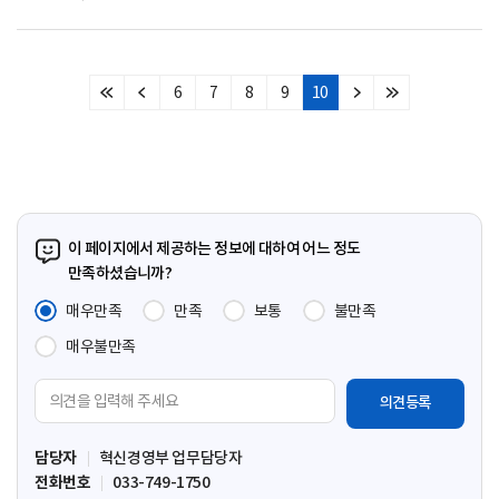
6
7
8
9
10
처
이
다
마
음
전
음
지
페
페
페
막
이
이
이
페
지
지
지
이
지
이 페이지에서 제공하는 정보에 대하여 어느 정도
만족하셨습니까?
매우만족
만족
보통
불만족
매우불만족
의
견
입
담당자
혁신경영부 업무담당자
력
전화번호
033-749-1750