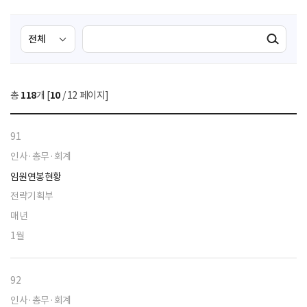
검
검
검색실행
색
색
조
영
건
역
총
118
개 [
10
/ 12 페이지]
선
택
91
인사·총무·회계
임원연봉현황
전략기획부
매년
1월
92
인사·총무·회계