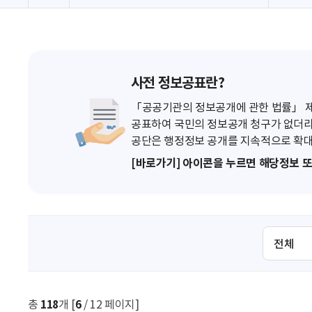
사전 정보공표란?
「공공기관의 정보공개에 관한 법률」 제7
공표하여 국민의 정보공개 청구가 없더라
공단은 행정정보 공개를 지속적으로 확대
[바로가기] 아이콘을 누르면 해당정보 
검
색
조
건
선
총
118
개 [
6
/ 12 페이지]