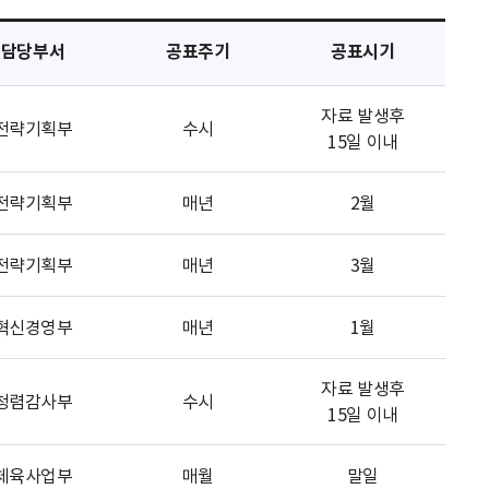
담당부서
공표주기
공표시기
자료 발생후
전략기획부
수시
15일 이내
전략기획부
매년
2월
전략기획부
매년
3월
혁신경영부
매년
1월
자료 발생후
청렴감사부
수시
15일 이내
체육사업부
매월
말일