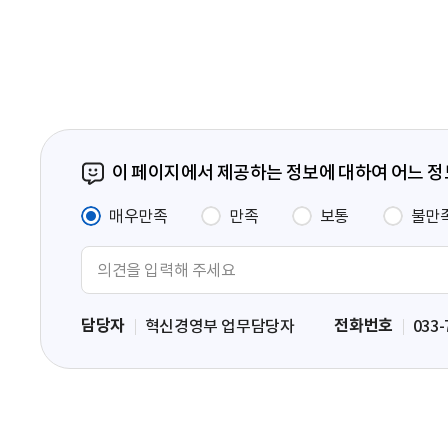
페
이
지
이 페이지에서 제공하는 정보에 대하여 어느 
매우만족
만족
보통
불만
의
견
입
담당자
전화번호
혁신경영부 업무담당자
033-
력
영
역