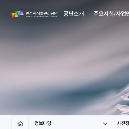
스
원
킵
공단소개
주요시설/사업
주
네
시
비
시
게
설
이
관
션
리
공
단
정보마당
사전
홈