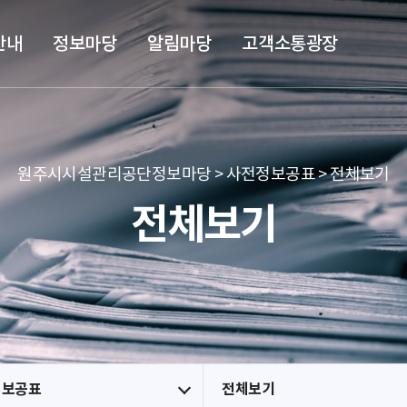
본문 바로가기
메뉴 바로가기
안내
정보마당
알림마당
고객소통광장
원주시시설관리공단정보마당 > 사전정보공표 > 전체보기
전체보기
정보공표
전체보기