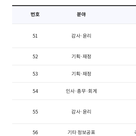
택
번호
분야
51
감사·윤리
52
기획·재정
53
기획·재정
54
인사·총무·회계
55
감사·윤리
56
기타 정보공표