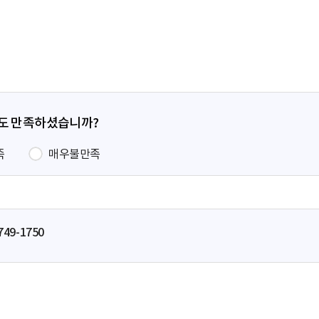
페
이
지
정도 만족하셨습니까?
족
매우불만족
749-1750