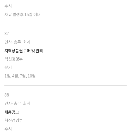
수시
자료 발생후 15일 이내
87
인사·총무·회계
지역상품권 구매 및 관리
혁신경영부
분기
1월, 4월, 7월, 10월
88
인사·총무·회계
채용공고
혁신경영부
수시