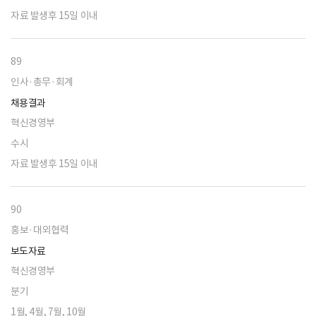
자료 발생후 15일 이내
89
인사·총무·회계
채용결과
혁신경영부
수시
자료 발생후 15일 이내
90
홍보·대외협력
보도자료
혁신경영부
분기
1월, 4월, 7월, 10월