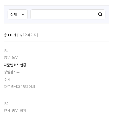
검
검
검색실행
색
색
조
영
건
역
총
118
개 [
9
/ 12 페이지]
선
택
81
법무·노무
자문변호사 현황
청렴감사부
수시
자료 발생후 15일 이내
82
인사·총무·회계