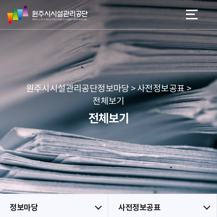
원
스
본문 바로가기
메뉴 바로가기
주
킵
시
네
시
비
설
게
관
이
리
션
공
원주시시설관리공단정보마당 > 사전정보공표 >
단
전체보기
전체보기
정보마당
사전정보공표