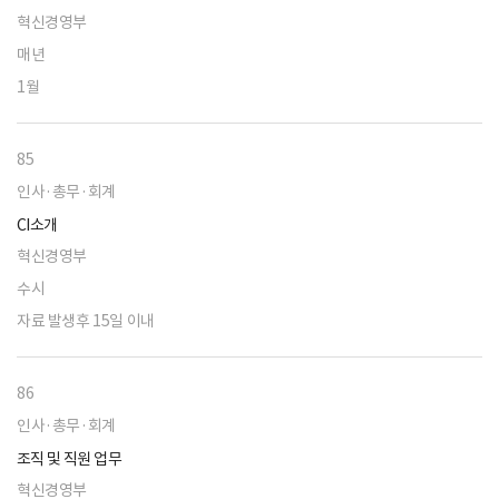
혁신경영부
매년
1월
85
인사·총무·회계
CI소개
혁신경영부
수시
자료 발생후 15일 이내
86
인사·총무·회계
조직 및 직원 업무
혁신경영부