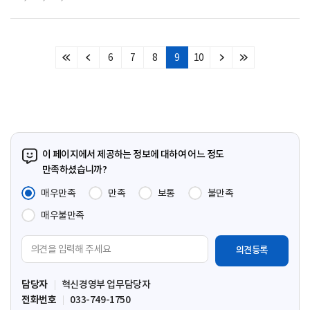
6
7
8
9
10
처
이
다
마
음
전
음
지
페
페
페
막
이
이
이
페
지
지
지
이
지
이 페이지에서 제공하는 정보에 대하여 어느 정도
만족하셨습니까?
매우만족
만족
보통
불만족
매우불만족
의
견
입
담당자
혁신경영부 업무담당자
력
전화번호
033-749-1750