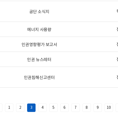
공단 소식지
에너지 사용량
인권영향평가 보고서
인권 뉴스레터
인권침해신고센터
1
2
3
4
5
6
7
8
9
10
이
전