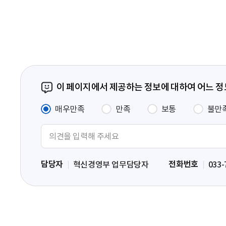
페
이
지
이 페이지에서 제공하는 정보에 대하여 어느 
매우만족
만족
보통
불만
의
견
입
담당자
전화번호
혁신경영부 업무담당자
033-
력
영
역