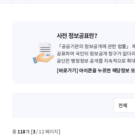
사전 정보공표란?
「공공기관의 정보공개에 관한 법률」 제7
공표하여 국민의 정보공개 청구가 없더라
공단은 행정정보 공개를 지속적으로 확대
[바로가기] 아이콘을 누르면 해당정보 
검
색
조
건
선
총
118
개 [
3
/ 12 페이지]