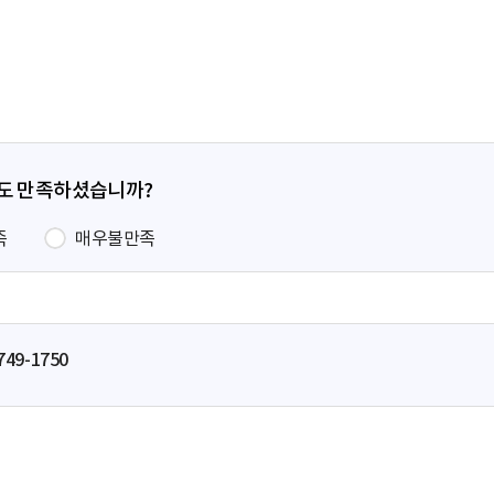
페
이
지
정도 만족하셨습니까?
족
매우불만족
749-1750