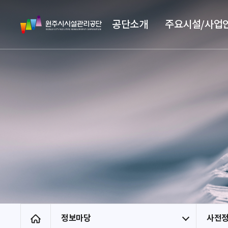
스
원
킵
공단소개
주요시설/사업
주
네
시
비
시
게
설
이
관
션
리
공
단
정보마당
사전
홈