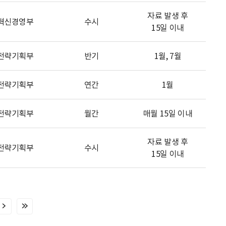
자료 발생 후
혁신경영부
수시
15일 이내
전략기획부
반기
1월, 7월
전략기획부
연간
1월
전략기획부
월간
매월 15일 이내
자료 발생 후
전략기획부
수시
15일 이내
다
마
음
지