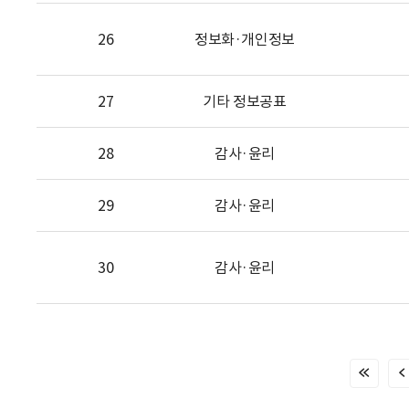
26
정보화·개인정보
27
기타 정보공표
28
감사·윤리
29
감사·윤리
30
감사·윤리
처
음