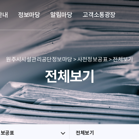
본문 바로가기
메뉴 바로가기
안내
정보마당
알림마당
고객소통광장
원주시시설관리공단정보마당 > 사전정보공표 > 전체보기
전체보기
정보공표
전체보기