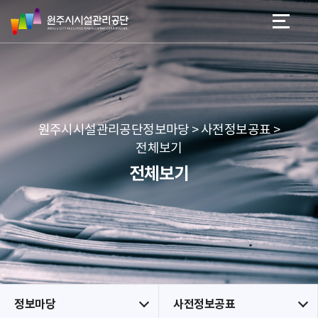
원
스
본문 바로가기
메뉴 바로가기
주
킵
시
네
시
비
설
게
관
이
리
션
공
원주시시설관리공단정보마당 > 사전정보공표 >
단
전체보기
전체보기
정보마당
사전정보공표