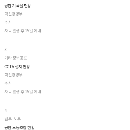
공단 기록물 현황
혁신경영부
수시
자료 발생 후 15일 이내
3
기타 정보공표
CCTV 설치 현황
혁신경영부
수시
자료 발생 후 15일 이내
4
법무·노무
공단 노동조합 현황