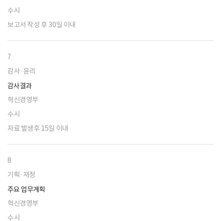
수시
보고서 작성 후 30일 이내
7
감사·윤리
감사결과
혁신경영부
수시
자료 발생후 15일 이내
8
기획·재정
주요 업무계획
혁신경영부
수시