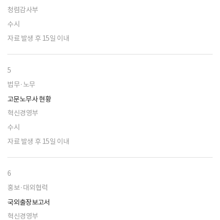
청렴감사부
수시
자료 발생 후 15일 이내
5
법무·노무
고문노무사 현황
혁신경영부
수시
자료 발생 후 15일 이내
6
홍보·대외협력
국외출장보고서
혁신경영부