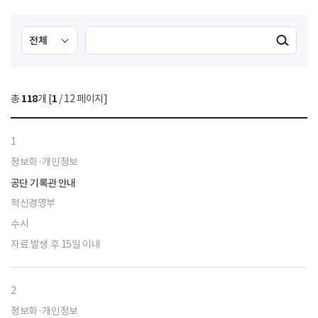
검
검
검색실행
색
색
조
영
건
역
총
118
개 [
1
/ 12 페이지]
선
택
1
정보화·개인정보
공단 기록관 안내
혁신경영부
수시
자료 발생 후 15일 이내
2
정보화·개인정보