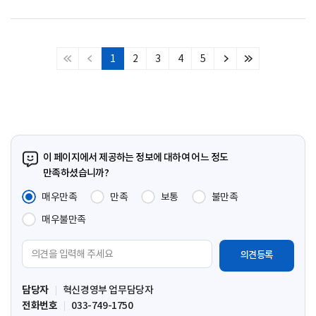
1
2
3
4
5
처
이
다
마
음
전
음
지
페
페
페
막
이
이
이
페
지
지
지
이
지
이 페이지에서 제공하는 정보에 대하여 어느 정도
만족하셨습니까?
매우만족
만족
보통
불만족
매우불만족
의
견
입
담당자
혁신경영부 업무담당자
력
전화번호
033-749-1750