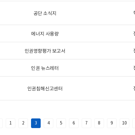
공단 소식지
에너지 사용량
인권영향평가 보고서
인권 뉴스레터
인권침해신고센터
1
2
3
4
5
6
7
8
9
10
이
전