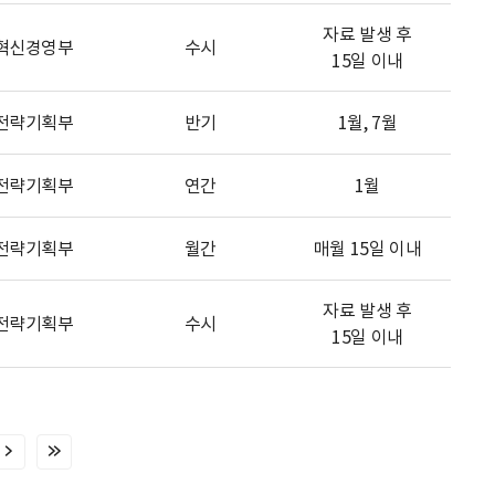
자료 발생 후
혁신경영부
수시
15일 이내
전략기획부
반기
1월, 7월
전략기획부
연간
1월
전략기획부
월간
매월 15일 이내
자료 발생 후
전략기획부
수시
15일 이내
다
마
음
지