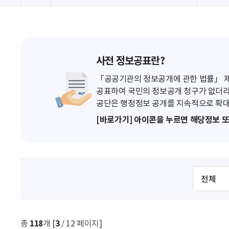
사전 정보공표란?
「공공기관의 정보공개에 관한 법률」 제7
공표하여 국민의 정보공개 청구가 없더라
공단은 행정정보 공개를 지속적으로 확대
[바로가기] 아이콘을 누르면 해당정보 
검
색
조
건
선
총
118
개 [
3
/ 12 페이지]