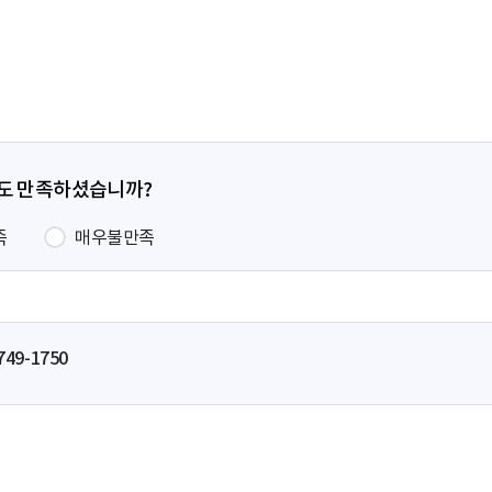
페
이
지
정도 만족하셨습니까?
족
매우불만족
749-1750