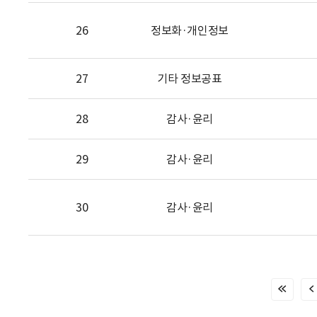
26
정보화·개인정보
27
기타 정보공표
28
감사·윤리
29
감사·윤리
30
감사·윤리
처
음