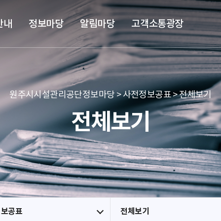
본문 바로가기
메뉴 바로가기
안내
정보마당
알림마당
고객소통광장
원주시시설관리공단정보마당 > 사전정보공표 > 전체보기
전체보기
정보공표
전체보기