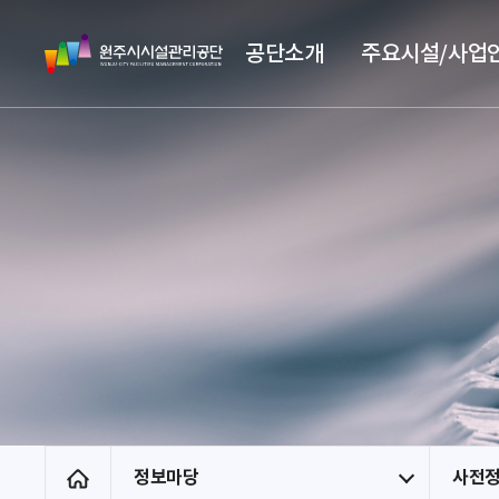
스
원
킵
공단소개
주요시설/사업
주
네
시
비
시
게
설
이
관
션
리
공
단
정보마당
사전
홈