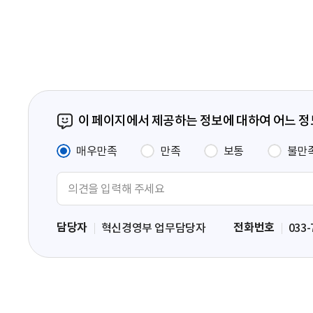
페
이
지
이 페이지에서 제공하는 정보에 대하여 어느 
매우만족
만족
보통
불만
의
견
입
담당자
전화번호
혁신경영부 업무담당자
033-
력
영
역