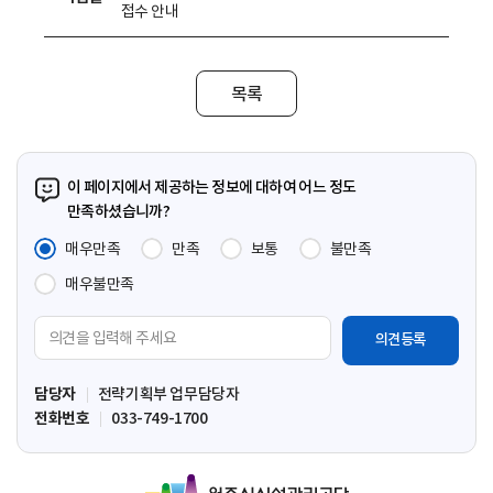
접수 안내
목록
이 페이지에서 제공하는 정보에 대하여 어느 정도
만족하셨습니까?
매우만족
만족
보통
불만족
매우불만족
의
견
입
담당자
전략기획부 업무담당자
력
전화번호
033-749-1700
영
역
원