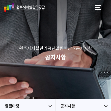
원
스
본문 바로가기
메뉴 바로가기
주
킵
시
네
시
비
설
게
관
이
리
션
공
원주시시설관리공단알림마당 > 공지사항
단
공지사항
알림마당
공지사항