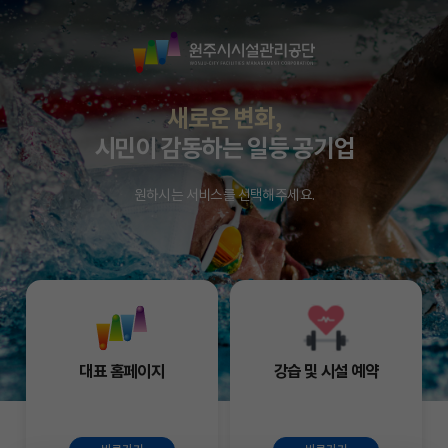
원
주
시
시
새로운 변화,
설
시민이 감동하는 일등 공기업
관
리
원하시는 서비스를 선택해주세요.
공
단
대표 홈페이지
강습 및 시설 예약