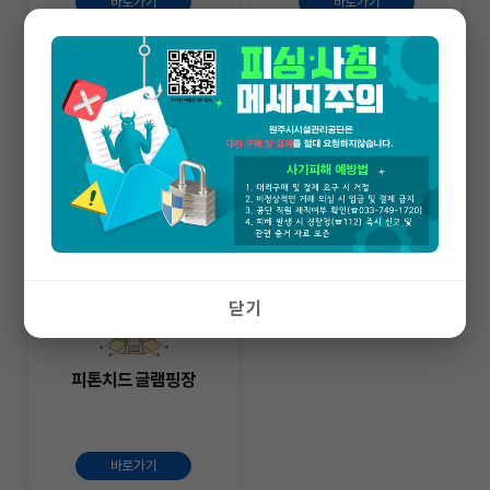
바로가기
바로가기
사전정보공표
간현관광지
바로가기
바로가기
닫기
피톤치드 글램핑장
바로가기