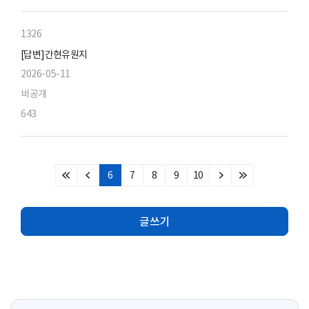
1326
[답변]간현유원지
2026-05-11
비공개
643
6
7
8
9
10
처
이
다
마
음
전
음
지
페
페
페
막
글쓰기
이
이
이
페
지
지
지
이
지