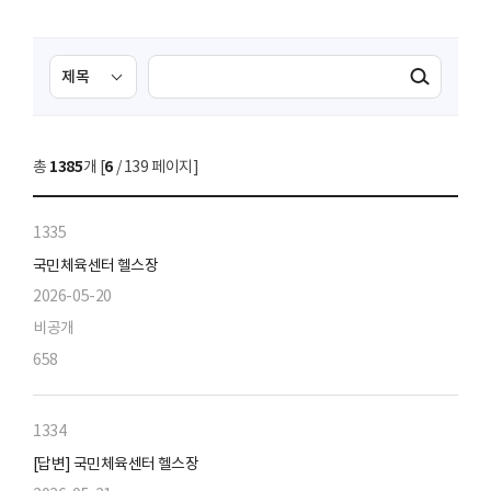
검
검
검색실행
색
색
조
영
건
역
총
1385
개 [
6
/ 139 페이지]
선
택
1335
국민체육센터 헬스장
2026-05-20
비공개
658
1334
[답변] 국민체육센터 헬스장