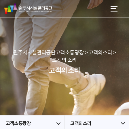
원
스
본문 바로가기
메뉴 바로가기
주
킵
시
네
시
비
설
게
관
이
리
션
공
원주시시설관리공단고객소통광장 > 고객의소리 >
단
고객의 소리
고객의 소리
고객소통광장
고객의소리