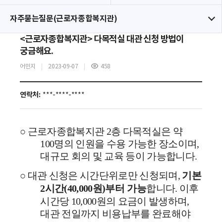
자주묻는질문(근로자종합복지관)
<근로자종합복지관> 다목적실 대관 신청 방법이
궁금해요.
어민지
2023-09-07
458
조
회
수
연락처:
***-****-****
○
근로자종합복지관
2
층 다목적실은 약
100
명의 인원을 수용 가능한 장소이며
,
대규모 회의 및 교육 등이 가능합니다
.
○
대관 신청은 시간단위로만 신청되며
,
기본
2
시간
(40,000
원
)
부터 가능
합니다
.
이후
시간당
10,000
원의 요금이 발생하며
,
대관 전일까지 비용납부를 완료해야