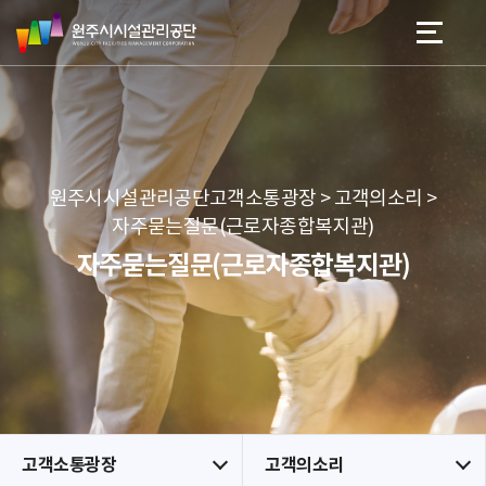
원
스
본문 바로가기
메뉴 바로가기
주
킵
시
네
시
비
설
게
관
이
리
션
공
원주시시설관리공단고객소통광장 > 고객의소리 >
단
자주묻는질문(근로자종합복지관)
자주묻는질문(근로자종합복지관)
고객소통광장
고객의소리