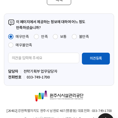
이 페이지에서 제공하는 정보에 대하여 어느 정도
만족하셨습니까?
매우만족
만족
보통
불만족
매우불만족
의
견
입
담당자
전략기획부 업무담당자
력
전화번호
033-749-1700
영
역
원
주
시
시
[26482] 강원특별자치도 원주시 남원로 487 (명륜동)
대표전화 : 033-749-1700