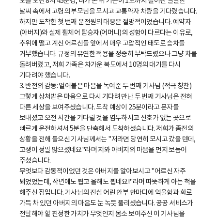
오늘 오전 8시 45분경, 비가 온 뒤 기온이 1도까지 떨어진 쌀쌀한
날씨 속에서 고령의 부모님을 모시고 교통약자 차량을 기다렸습니다.
하지만 도착한 첫 번째 운전원의 대응은 절망적이었습니다. 예약자
(아버지)와 실제 휠체어 탑승자(어머니)의 성함이 다르다는 이유로,
추위에 떨고 계신 어르신들 앞에서 매우 고압적인 태도로 승차를
거부했습니다. 규정의 유연한 적용을 정중히 부탁드렸으나 그냥 차를
돌려버렸고, 저희 가족은 차가운 복도에서 10명의 대기를 다시
기다려야 했습니다.
3. 반전의 감동: 얼어붙은 마음을 녹여준 두 번째 기사님 (적극 칭찬)
그렇게 상처받은 마음으로 다시 기다려 만난 두 번째 기사님은 전혀
다른 세상을 보여주셨습니다. 도착 예상이 25분이라고 문자를
보내셨고 오전 시간을 기다릴 것을 염두하시고 신호가 없는 곳으로
빠르게 운전하셔서 5분을 단축해서 도착하셨습니다. 저희가 좀전의
상황을 전해 들으신 기사님께서는 "저라면 당연히 모시고 갔을 텐데,
고생이 정말 많으셨네요"라며 저와 아버지의 마음을 먼저 보듬어
주셨습니다.
무엇보다 감동적이었던 것은 아버지를 알아보시고 "어르신 자주
뵈었었는데, 작년에도 뵙고 올해도 뵙네요!"라며 따뜻하게 아는 척을
해주신 점입니다. 기사님의 진심 어린 안부 한마디에 억울함과 화로
가득 차 있던 아버지의 마음도 눈 녹듯 풀리셨습니다. 공공 서비스가
전달해야 할 진정한 가치가 무엇인지 몸소 보여주신 이 기사님을