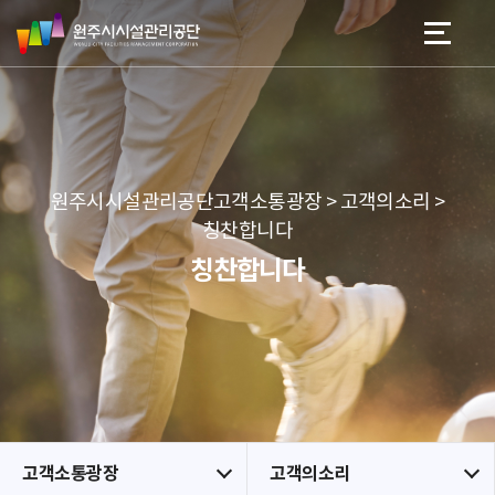
원
스
본문 바로가기
메뉴 바로가기
주
킵
시
네
시
비
설
게
관
이
리
션
공
원주시시설관리공단고객소통광장 > 고객의소리 >
단
칭찬합니다
칭찬합니다
고객소통광장
고객의소리