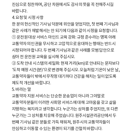
진심으로 칭찬하며, 공단 차원에서도 감사의 뜻을 꼭 전해주시길
바랍니다.
4. 요청 및 시정 사항
한 분의 헌신적인 기사님 덕분에 위안을 얻었지만, 첫 번째 기사님과
같은 사례가 재발해서는 안 되기에 다음과 같이 시정을 요청합니다.
① 운전원 대상 서비스 마인드 교육 강화: 규정 준수라는 명목 아래
교통약자의 인권을 무시하고 고압적으로 응대하는 행태는 반드시
시정되어야 합니다. 두 번째 기사님과 같은 사례를 모범 답안으로
삼아 전 운전원 교육을 실시해 주십시오.
② 도착 안내 시스템의 세밀화: 현재 거리(km)로 안내되는 문자보다
'도착 예정 시간(분)'으로 변경해 주십시오. 오늘처럼 기온이 낮은 날,
교통약자들이 밖에서 무작정 대기하다 건강을 해치는 일이 없도록
제도적 개선을 바랍니다.
5. 바라는 말
교통약자 지원 서비스는 단순한 운송업이 아니라 그야말로
교통약자분들이 이러한 사회망 서비스에 대해 고마움을 갖고 삶을
지탱하는 복지라고 생각합니다. 누군가는 상처를 주었지만, 또 다른
누군가는 그 상처를 치유해 주었습니다. 원주시설관리공단에서 두
번째 기사님 같은 분들로 가득 채워져, 원주시의 교통약자들이
안심하고 이동할 수 있는 환경이 되기를 간절히 바랍니다.