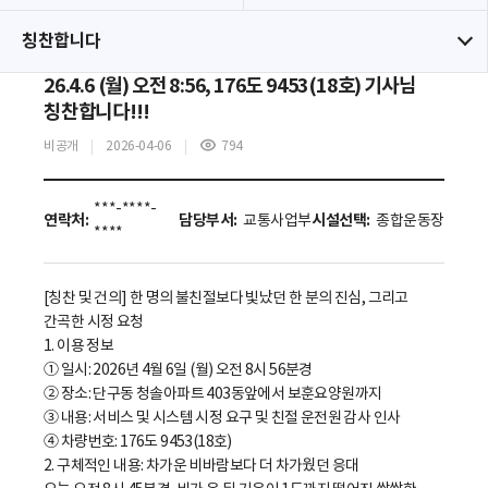
칭찬합니다
26.4.6 (월) 오전 8:56, 176도 9453(18호) 기사님
칭찬합니다!!!
비공개
2026-04-06
794
***-****-
연락처:
담당부서:
교통사업부
시설선택:
종합운동장
****
[칭찬 및 건의] 한 명의 불친절보다 빛났던 한 분의 진심, 그리고
간곡한 시정 요청
1. 이용 정보
① 일시: 2026년 4월 6일 (월) 오전 8시 56분경
② 장소: 단구동 청솔아파트 403동앞에서 보훈요양원까지
③ 내용: 서비스 및 시스템 시정 요구 및 친절 운전원 감사 인사
④ 차량번호: 176도 9453(18호)
2. 구체적인 내용: 차가운 비바람보다 더 차가웠던 응대