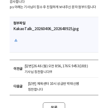
감사합니다
p.s 아래는 기사님이 접수 후 친절하게 보내주신 문자 첨부드립니다
첨부파일
KakaoTalk_20260406_202648925.jpg
파
일
다
운
로
[답변]26.4.6 (월) 오전 8:56, 176도 9453(18호)
이전글
드
기사님 칭찬합니다!!!
[답변] 체육센터 10시 상급반 박태신쌤
다음글
칭찬합니다
목록